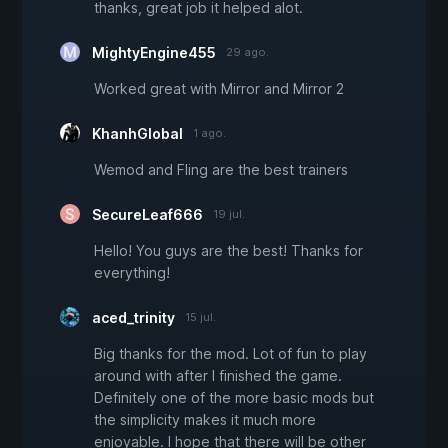
thanks, great job it helped alot.
MightyEngine455
29 ago.
Worked great with Mirror and Mirror 2
KhanhGlobal
1 ago.
Wemod and Fling are the best trainers
SecureLeaf666
19 jul.
Hello! You guys are the best! Thanks for
everything!
aced_trinity
15 jul.
Big thanks for the mod. Lot of fun to play
around with after I finished the game.
Definitely one of the more basic mods but
the simplicity makes it much more
enjoyable. I hope that there will be other