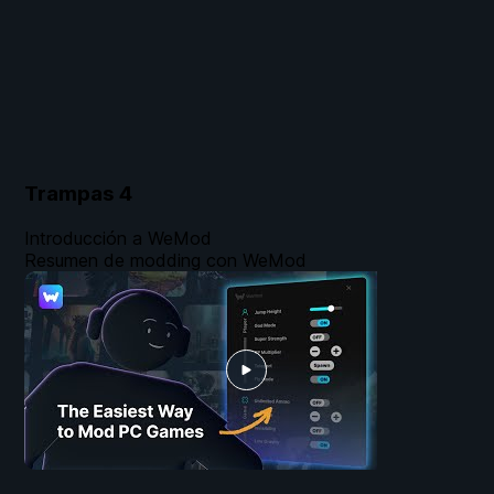
Trampas
4
Introducción a WeMod
Resumen de modding con WeMod