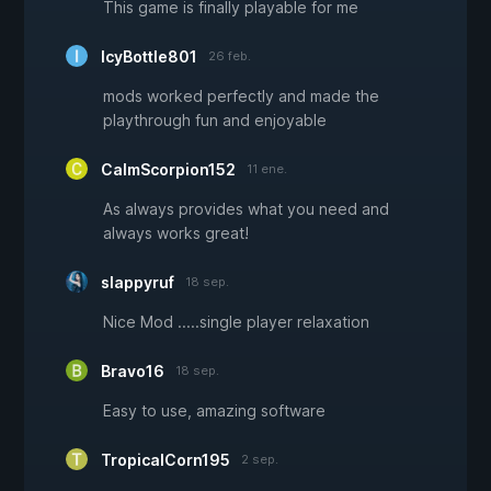
This game is finally playable for me
IcyBottle801
26 feb.
mods worked perfectly and made the
playthrough fun and enjoyable
CalmScorpion152
11 ene.
As always provides what you need and
always works great!
slappyruf
18 sep.
Nice Mod .....single player relaxation
Bravo16
18 sep.
Easy to use, amazing software
TropicalCorn195
2 sep.