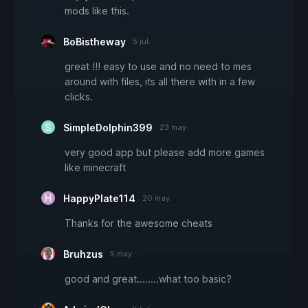
mods like this.
BoBistheway
5 jul.
great !!! easy to use and no need to mes
around with files, its all there with in a few
clicks.
SimpleDolphin399
23 may.
very good app but please add more games
like minecraft
HappyPlate114
20 may.
Thanks for the awesome cheats
Bruhzus
5 may.
good and great........what too basic?