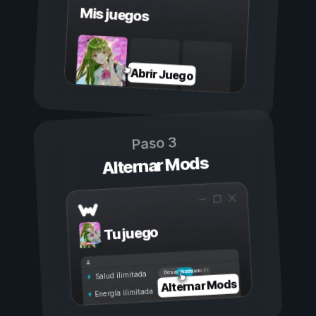
Mis juegos
Abrir Juego
Paso 3
Alternar Mods
Tu juego
Activado
Desactivado
Salud ilimitada
Alternar Mods
Energía ilimitada