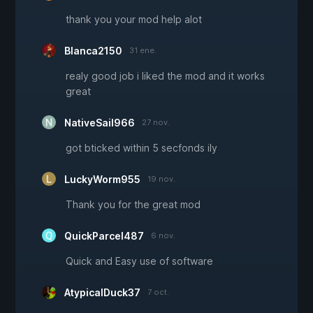
thank you your mod help alot
Blanca2150
31 ene.
realy good job i liked the mod and it works
great
NativeSail966
27 nov.
got bticked within 5 secfonds ily
LuckyWorm955
19 nov.
Thank you for the great mod
QuickParcel487
6 nov.
Quick and Easy use of software
AtypicalDuck37
7 oct.