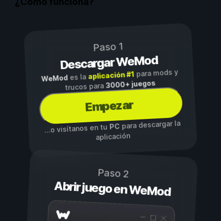
¿Cómo funciona?
Paso 1
Descargar WeMod
para mods y
aplicación #1
es la
WeMod
3000+ juegos
trucos para
Empezar
para descargar la
PC
...o visítanos en tu
aplicación
Paso 2
Abrir juego en WeMod