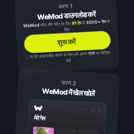
चरण 1
WeMod डाउनलोड करें
के
3000+ गेम
है
#1 ऐप
मॉड और चीट के लिए
WeMod
लिए
शुरू करें
पर विज़िट
पीसी
...या ऐप डाउनलोड करने के लिए हमें अपने
करें
चरण 2
WeMod में खेल खोलें
मेरे गेम