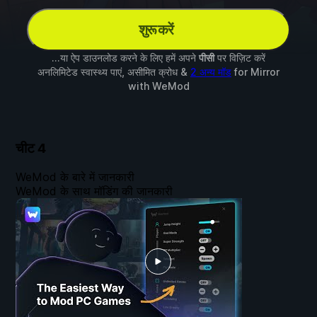
शुरू करें
...या ऐप डाउनलोड करने के लिए हमें अपने
पीसी
पर विज़िट करें
अनलिमिटेड स्वास्थ्य पाएं, असीमित क्रोध &
2 अन्य मॉड
for
Mirror
with
WeMod
चीट
4
WeMod के बारे में जानकारी
WeMod के साथ मॉडिंग की जानकारी