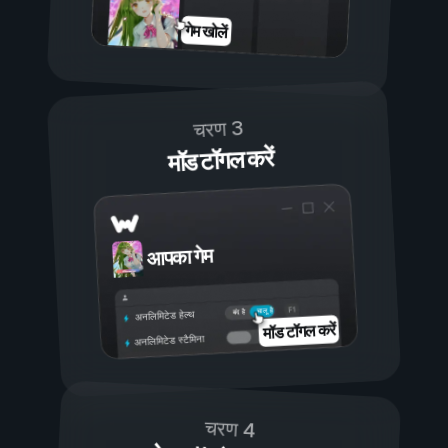
गेम खोलें
चरण 3
मॉड टॉगल करें
आपका गेम
चालू है
बंद है
अनलिमिटेड हेल्थ
मॉड टॉगल करें
अनलिमिटेड स्टैमिना
चरण 4