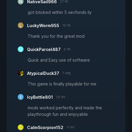
NativeSail966
27 नव.
got bticked within 5 secfonds ily
LuckyWorm955
19 नव.
Thank you for the great mod
QuickParcel487
6 नव.
Quick and Easy use of software
AtypicalDuck37
7 अक्टू.
This game is finally playable for me
IcyBottle801
26 फ़र.
mods worked perfectly and made the
playthrough fun and enjoyable
CalmScorpion152
11 जन.