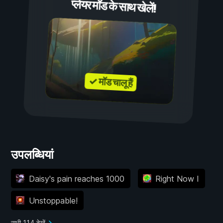
प्लेयर मॉड के साथ खेलें!
✓ मॉड चालू हैं
उपलब्धियां
Daisy's pain reaches 1000
Right Now I
Unstoppable!
सभी 114 देखें