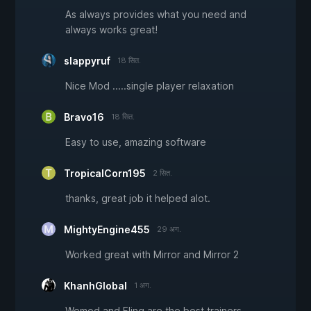
As always provides what you need and
always works great!
slappyruf
18 सित.
Nice Mod .....single player relaxation
Bravo16
18 सित.
Easy to use, amazing software
TropicalCorn195
2 सित.
thanks, great job it helped alot.
MightyEngine455
29 अग.
Worked great with Mirror and Mirror 2
KhanhGlobal
1 अग.
Wemod and Fling are the best trainers