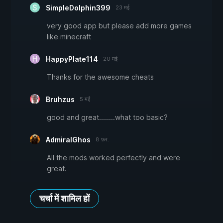
SimpleDolphin399
23 मई
very good app but please add more games
like minecraft
HappyPlate114
20 मई
Thanks for the awesome cheats
Bruhzus
5 मई
good and great........what too basic?
AdmiralGhos
8 फ़र.
All the mods worked perfectly and were
great.
चर्चा में शामिल हों