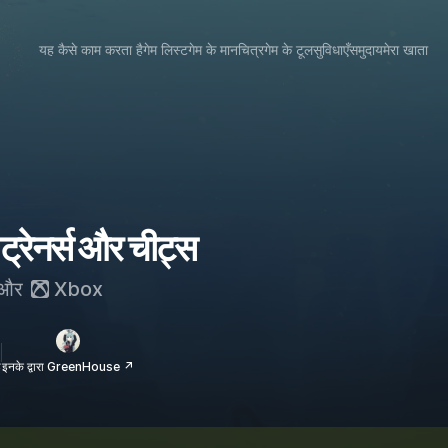
यह कैसे काम करता है
गेम लिस्ट
गेम के मानचित्र
गेम के टूल
सुविधाएँ
समुदाय
मेरा खाता
ेनर्स और चीट्स
और
Xbox
ई
इनके द्वारा GreenHouse ↗