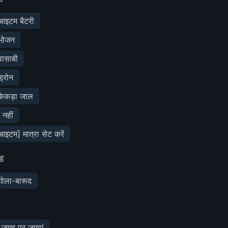
आइटम बैटरी
भोजन
ासाबी
्रोन
केकड़ा जाल
नहीं
इटम] मात्रा सेट करें
ड
ोला-बारूद
जगह पर जमाएं