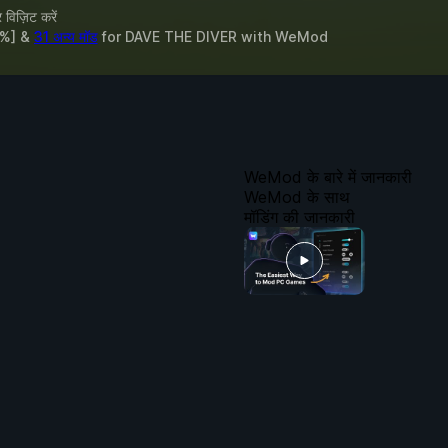
विज़िट करें
 [%] &
31 अन्य मॉड
for
DAVE THE DIVER
with
WeMod
WeMod के बारे में जानकारी
WeMod के साथ
मॉडिंग की जानकारी