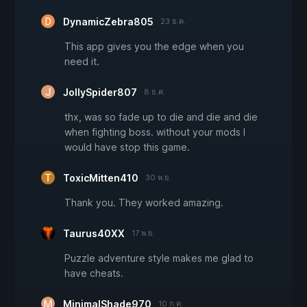
DynamicZebra805
23 ธ.ค.
This app gives you the edge when you
need it.
JollySpider807
8 ธ.ค.
thx, was so fade up to die and die and die
when fighting boss. without your mods I
would have stop this game.
ToxicMitten410
30 พ.ย.
Thank you. They worked amazing.
Taurus40XX
17 พ.ย.
Puzzle adventure style makes me glad to
have cheats.
MinimalShade970
10 ก.ค.