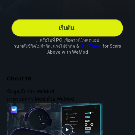
เริ่มต้น
...หรือไปที่
PC
เพื่อดาวน์โหลดแอป
รับ พลังชีวิตไม่จำกัด, แรงไม่จำกัด &
อีก 17 Mod
for
Scars
Above
with
WeMod
Cheat
19
ข้อมูลเกี่ยวกับ WeMod
ภาพรวมการ Mod ด้วย WeMod