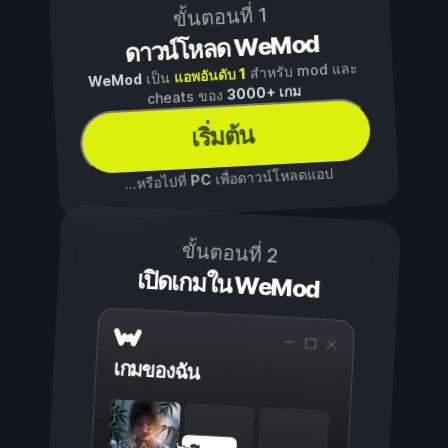
ขั้นตอนที่ 1
ดาวน์โหลด WeMod
สำหรับ mod และ
แอพอันดับ 1
เป็น
WeMod
3000+ เกม
cheats ของ
เริ่มต้น
เพื่อดาวน์โหลดแอป
PC
...หรือไปที่
ขั้นตอนที่ 2
เปิดเกมใน WeMod
เกมของฉัน