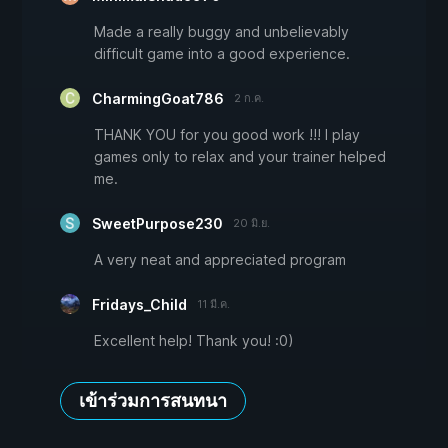
Made a really buggy and unbelievably
difficult game into a good experience.
CharmingGoat786
2 ก.ค.
THANK YOU for you good work !!! I play
games only to relax and your trainer helped
me.
SweetPurpose230
20 มิ.ย.
A very neat and appreciated program
Fridays_Child
11 มี.ค.
Excellent help! Thank you! :0)
เข้าร่วมการสนทนา