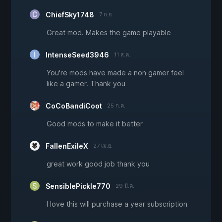
ChiefSky1748
7 ก.ย.
Great mod. Makes the game playable
IntenseSeed3946
11 ส.ค.
You're mods have made a non gamer feel
like a gamer. Thank you
CoCoBandiCoot
25 ก.ค.
Good mods to make it better
FallenExileX
27 เม.ย.
great work good job thank you
SensiblePickle770
29 มี.ค.
I love this will purchase a year subscription