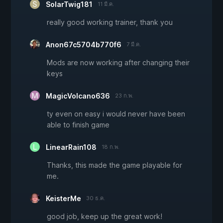
SolarTwig181
11 มี.ค.
really good working trainer, thank you
Anon67c5704b770f6
7 มี.ค.
Mods are now working after changing their
keys
MagicVolcano636
23 ก.พ.
ty even on easy i would never have been
able to finish game
LinearRain108
18 ก.พ.
Thanks, this made the game playable for
me.
KeisterMe
30 ธ.ค.
good job, keep up the great work!