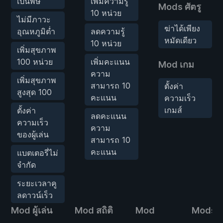
เป็นพิษ
เพิ่มความรู้
Mods ศัตรู
10 หน่วย
ไม่มีภาวะ
ฆ่าได้เพียง
อุณหภูมิต่ำ
ลดความรู้
หมัดเดียว
10 หน่วย
เพิ่มสุขภาพ
100 หน่วย
เพิ่มคะแนน
Mod เกม
ความ
เพิ่มสุขภาพ
สามารถ 10
ตั้งค่า
สูงสุด 100
คะแนน
ความเร็ว
เกมส์
ตั้งค่า
ลดคะแนน
ความเร็ว
ความ
ของผู้เล่น
สามารถ 10
คะแนน
แบตเตอรี่ไม่
จำกัด
ระยะเวลาคู
ลดาวน์เร็ว
Mod ผู้เล่น
Mod สถิติ
Mod
Mods ศั