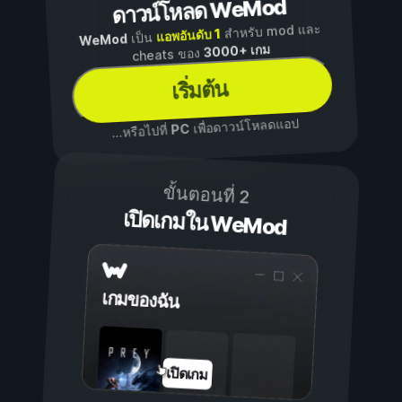
ดาวน์โหลด WeMod
สำหรับ mod และ
แอพอันดับ 1
เป็น
WeMod
3000+ เกม
cheats ของ
เริ่มต้น
เพื่อดาวน์โหลดแอป
PC
...หรือไปที่
ขั้นตอนที่ 2
เปิดเกมใน WeMod
เกมของฉัน
เปิดเกม