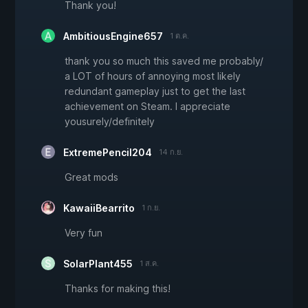
Thank you!
AmbitiousEngine657
1 ต.ค.
thank you so much this saved me probably/
a LOT of hours of annoying most likely
redundant gameplay just to get the last
achievement on Steam. I appreciate
yousurely/definitely
ExtremePencil204
14 ก.ย.
Great mods
KawaiiBearrito
1 ก.ย.
Very fun
SolarPlant455
1 ส.ค.
Thanks for making this!