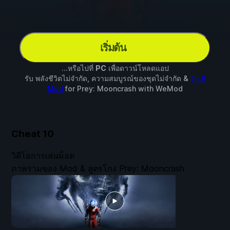
เริ่มต้น
...หรือไปที่
PC
เพื่อดาวน์โหลดแอป
รับ พลังชีวิตไม่จำกัด, ความสมบูรณ์ของชุดไม่จำกัด &
อีก 8
Mod
for
Prey: Mooncrash
with
WeMod
Cheat
10
วิดีโอการเล่นม็อด
ภาพรวมของ Mod & สูตรโกง Prey: Mooncrash