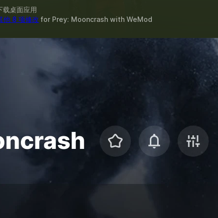
下载桌面应用
其他 8 项修改
for
Prey: Mooncrash
with
WeMod