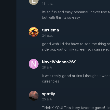
18 เม.ย.
its so fun and easy because i never use 
but with this its so easy
turtlema
24 ม.ค.
good wish i didnt have to see the thing say
side pop-out on my screen so i can selec
NovelVolcano269
28 ธ.ค.
it was really good at first i thought it wo
currencies
spatiiy
25 ธ.ค.
THANK YOU! This is my favorite game! I 