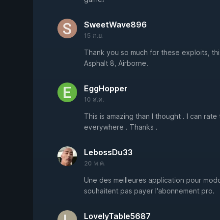
SweetWave896
15 ก.ย.
Thank you so much for these exploits, this
Asphalt 8, Airborne.
EggHopper
10 ส.ค.
This is amazing than I thought . I can rat
everywhere . Thanks .
LebossDu33
20 พ.ค.
Une des meilleures application pour mod
souhaitent pas payer l'abonnement pro.
LovelyTable5687