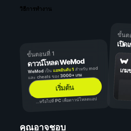
วิธีการทำงาน
ขั้นต
เปิ
ขั้นตอนที่ 1
ดาวน์โหลด WeMod
สำหรับ mod
แอพอันดับ 1
เกม
เป็น
WeMod
3000+ เกม
และ cheats ของ
เริ่มต้น
เพื่อดาวน์โหลดแอป
PC
...หรือไปที่
คุณอาจชอบ