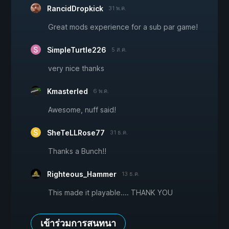
RancidDropkick
31 พ.ค.
Great mods experience for a sub par game!
SimpleTurtle226
5 ส.ค.
very nice thanks
Kmasterled
6 พ.ค.
Awesome, nuff said!
SheTeLLRose77
31 ธ.ค.
Thanks a Bunch!!
Righteous_Hammer
13 ธ.ค.
This made it playable.... THANK YOU
เข้าร่วมการสนทนา