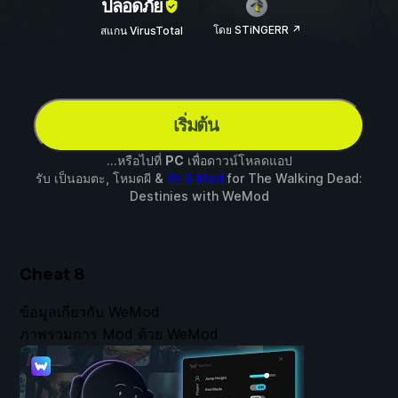
ปลอดภัย
โดย STiNGERR ↗
สแกน VirusTotal
เริ่มต้น
...หรือไปที่
PC
เพื่อดาวน์โหลดแอป
รับ เป็นอมตะ, โหมดผี &
อีก 6 Mod
for
The Walking Dead:
Destinies
with
WeMod
Cheat
8
ข้อมูลเกี่ยวกับ WeMod
ภาพรวมการ Mod ด้วย WeMod