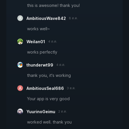
this is awesome! thank you!
AmbitiousWave842
8 ต.ค.
works well~
Weilan01
4 ต.ค.
works perfectly
thunderwt99
4 ต.ค.
thank yoiu, it's working
AmbitiousSeal686
3 ต.ค.
Your app is very good
YuurinoGeimu
2 ต.ค.
worked well. thank you