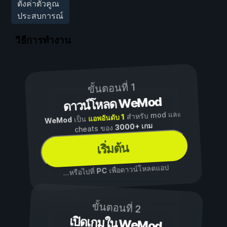
ตั้งค่าตัวคูณ
ประสบการณ์
วิธีการทำงาน
ขั้นตอนที่ 1
ดาวน์โหลด WeMod
สำหรับ mod และ
แอพอันดับ 1
เป็น
WeMod
3000+ เกม
cheats ของ
เริ่มต้น
เพื่อดาวน์โหลดแอป
PC
...หรือไปที่
ขั้นตอนที่ 2
เปิดเกมใน WeMod