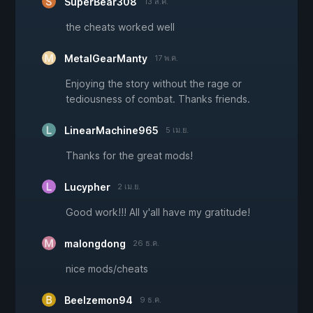
SuperBear308
13 ส.ค.
the cheats worked well
MetalGearManty
17 พ.ค.
Enjoying the story without the rage or
tediousness of combat. Thanks friends.
LinearMachine965
5 เม.ย.
Thanks for the great mods!
Lucypher
2 เม.ย.
Good work!!! All y'all have my gratitude!
malongdong
26 ธ.ค.
nice mods/cheats
Beelzemon94
9 ธ.ค.