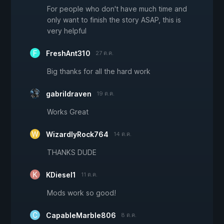
For people who don't have much time and
only want to finish the story ASAP, this is
very helpful
FreshAnt310
27 ต.ค.
Big thanks for all the hard work
gabrildraven
19 ต.ค.
Works Great
WizardlyRock764
14 ต.ค.
THANKS DUDE
KDiesel1
11 ต.ค.
Mods work so good!
CapableMarble806
8 ต.ค.