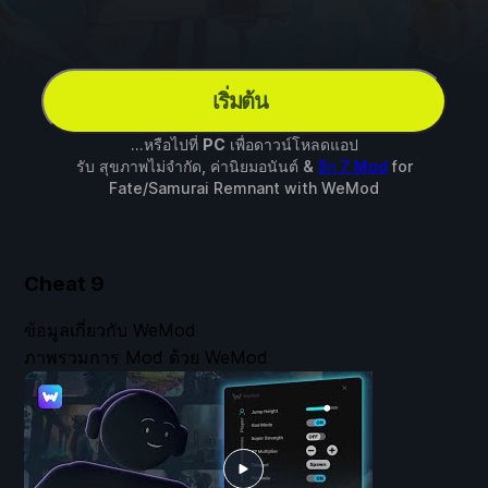
เริ่มต้น
...หรือไปที่
PC
เพื่อดาวน์โหลดแอป
รับ สุขภาพไม่จำกัด, ค่านิยมอนันต์ &
อีก 7 Mod
for
Fate/Samurai Remnant
with
WeMod
Cheat
9
ข้อมูลเกี่ยวกับ WeMod
ภาพรวมการ Mod ด้วย WeMod