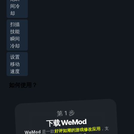
间冷
却
扫描
技能
瞬间
冷却
设置
移动
速度
如何使用？
第 1 步
下载 WeMod
，支
好评如潮的游戏修改应用
是一款
WeMod