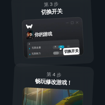
第 3 步
切换开关
你的游戏
开
关
无限血量
切换开关
无限耐力
第 4 步
畅玩修改游戏！