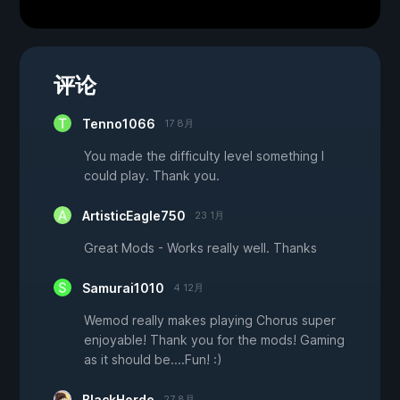
评论
Tenno1066
17 8月
You made the difficulty level something I
could play. Thank you.
ArtisticEagle750
23 1月
Great Mods - Works really well. Thanks
Samurai1010
4 12月
Wemod really makes playing Chorus super
enjoyable! Thank you for the mods! Gaming
as it should be....Fun! :)
BlackHorde
27 8月