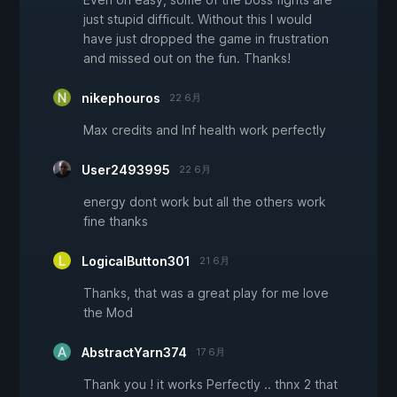
just stupid difficult. Without this I would
have just dropped the game in frustration
and missed out on the fun. Thanks!
nikephouros
22 6月
Max credits and Inf health work perfectly
User2493995
22 6月
energy dont work but all the others work
fine thanks
LogicalButton301
21 6月
Thanks, that was a great play for me love
the Mod
AbstractYarn374
17 6月
Thank you ! it works Perfectly .. thnx 2 that