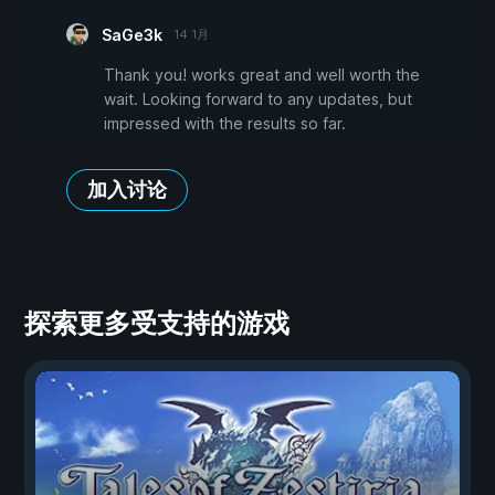
SaGe3k
14 1月
Thank you! works great and well worth the
wait. Looking forward to any updates, but
impressed with the results so far.
加入讨论
探索更多受支持的游戏