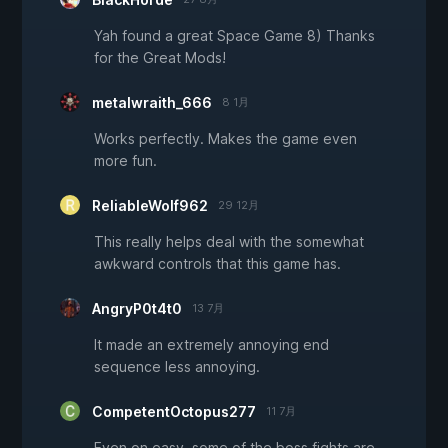
Yah found a great Space Game 8) Thanks
for the Great Mods!
metalwraith_666
8 1月
Works perfectly. Makes the game even
more fun.
ReliableWolf962
29 12月
This really helps deal with the somewhat
awkward controls that this game has.
AngryP0t4t0
13 7月
It made an extremely annoying end
sequence less annoying.
CompetentOctopus277
11 7月
Even on easy, some of the boss fights are