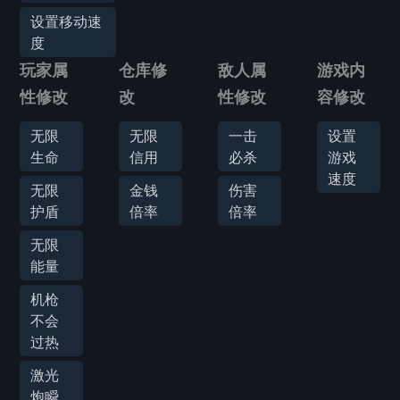
设置移动速
度
玩家属
仓库修
敌人属
游戏内
性修改
改
性修改
容修改
无限
无限
一击
设置
生命
信用
必杀
游戏
速度
无限
金钱
伤害
护盾
倍率
倍率
无限
能量
机枪
不会
过热
激光
炮瞬