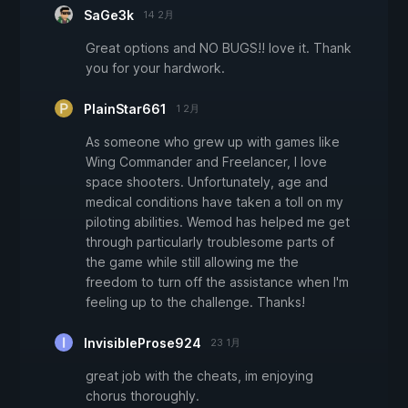
SaGe3k
14 2月
Great options and NO BUGS!! love it. Thank
you for your hardwork.
PlainStar661
1 2月
As someone who grew up with games like
Wing Commander and Freelancer, I love
space shooters. Unfortunately, age and
medical conditions have taken a toll on my
piloting abilities. Wemod has helped me get
through particularly troublesome parts of
the game while still allowing me the
freedom to turn off the assistance when I'm
feeling up to the challenge. Thanks!
InvisibleProse924
23 1月
great job with the cheats, im enjoying
chorus thoroughly.