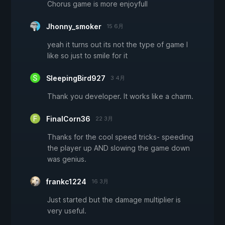
Chorus game is more enjoyfull
Jhonny_smoker
15 6月
yeah it turns out its not the type of game I
like so just to smile for it
SleepingBird927
3 4月
Thank you developer. It works like a charm.
FinalCorn36
22 3月
Thanks for the cool speed tricks- speeding
the player up AND slowing the game down
was genius.
frankc1224
16 3月
Just started but the damage multiplier is
very useful.