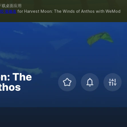
下载桌面应用
10 项修改
for
Harvest Moon: The Winds of Anthos
with
WeMod