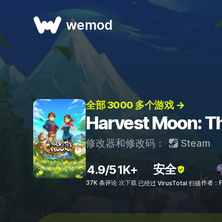
wemod
全部 3000 多个游戏 →
Harvest Moon:
修改器和修改码：
Steam
安全
4.9/5
1K+
37K 条评论
次下载
作者：F
已经过 VirusTotal 扫描