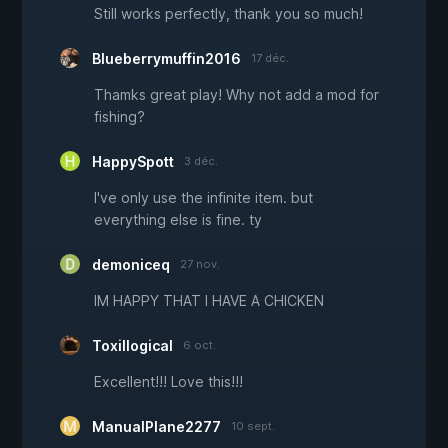
Still works perfectly, thank you so much!
Blueberrymuffin2016
17 déc.
Thamks great play! Why not add a mod for
fishing?
HappySpott
3 déc.
I've only use the infinite item. but
everything else is fine. ty
demoniceq
27 nov.
IM HAPPY THAT I HAVE A CHICKEN
Toxillogical
6 oct.
Excellent!!! Love this!!!
ManualPlane2277
10 sept.