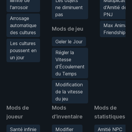
illimité de
Les objets
Multiplicateur
l'arrosoir
ne diminuent
d'Amitié des
pas
PNJ
Arrosage
automatique
Max Animal
Mods de jeu
des cultures
Friendship
Geler le Jour
Les cultures
poussent en
Régler la
un jour
Vitesse
d'Écoulement
du Temps
Modification
de la vitesse
du jeu
Mods de
Mods
Mods de
joueur
d’inventaire
statistiques
Santé infinie
Modifier
Amitié NPC