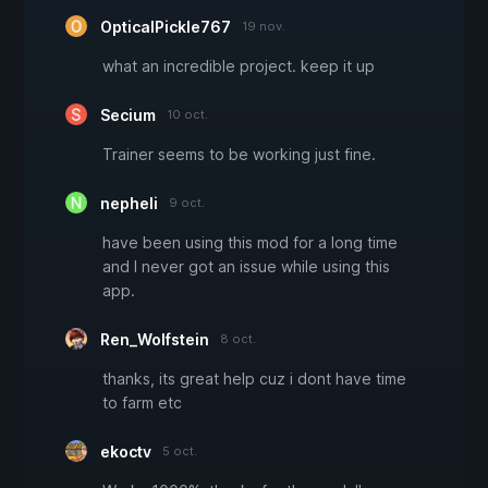
OpticalPickle767
19 nov.
what an incredible project. keep it up
Secium
10 oct.
Trainer seems to be working just fine.
nepheli
9 oct.
have been using this mod for a long time
and I never got an issue while using this
app.
Ren_Wolfstein
8 oct.
thanks, its great help cuz i dont have time
to farm etc
ekoctv
5 oct.