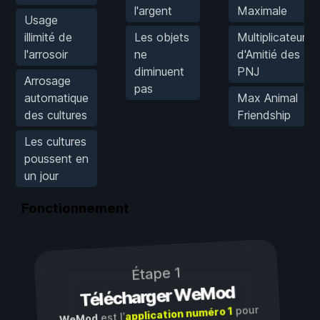
l'argent
Maximale
Usage
illimité de
Les objets
Multiplicateur
l'arrosoir
ne
d'Amitié des
diminuent
PNJ
Arrosage
pas
automatique
Max Animal
des cultures
Friendship
Les cultures
poussent en
un jour
Fonctionnement
Étape 1
Télécharger WeMod
pour
application numéro 1
est l’
WeMod