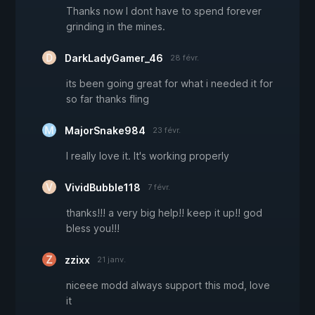
Thanks now I dont have to spend forever
grinding in the mines.
DarkLadyGamer_46
28 févr.
its been going great for what i needed it for
so far thanks fling
MajorSnake984
23 févr.
I really love it. It's working properly
VividBubble118
7 févr.
thanks!!! a very big help!! keep it up!! god
bless you!!!
zzixx
21 janv.
niceee modd always support this mod, love
it