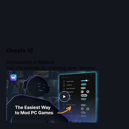
Cheats
12
Introduction à WeMod
Vue d’ensemble du modding avec WeMod