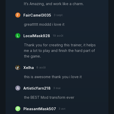
It's Amazing, and work like a charm.
FairCamel3035
3 sept.
greattttt moddd i love it
LocalMask928
19 août
Thank you for creating this trainer, it helps
me a lot to play and finish the hard part of
the game.
Xelha
8 août
this is awesome thank you i love it
ArtisticYarn218
3 mai
the BEST Mod transform ever
PleasantMask507
3 avr.