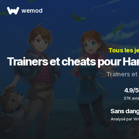
wemod
Tous les j
Trainers et cheats pour H
Trainers e
4.9/5
37K avi
Sans dan
Analysé par Vir