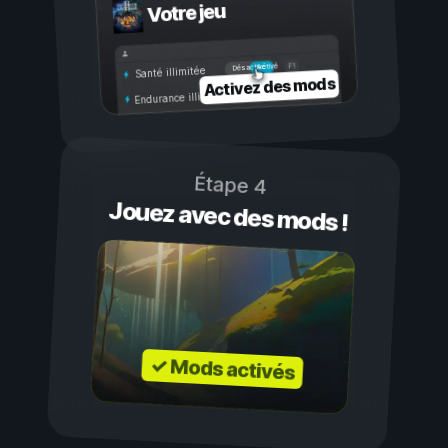
Votre jeu
Activé
Désactivé
Santé illimitée
Activez des mods
Endurance illimitée
Étape 4
Jouez avec des mods !
✓ Mods activés