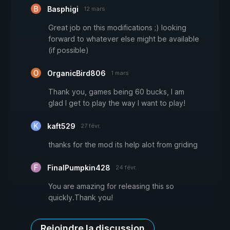
Basphigi
12 mars
Great job on this modifications ;) looking
forward to whatever else might be available
(if possible)
OrganicBird806
1 mars
Thank you, games being 60 bucks, I am
glad I get to play the way I want to play!
kaft529
27 févr.
thanks for the mod its help alot from griding
FinalPumpkin428
24 févr.
You are amazing for releasing this so
quickly.Thank you!
Rejoindre la discussion