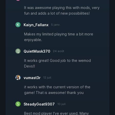
It was awesome playing this with mods, very
fun and adds a lot of new possibilities!
Kaiyn_Fallanx
5 janv.
Makes my limited playing time a bit more
enjoyable.
QuietMask370
24 août
It works great! Good job to the wemod
Devs!!
vumast3r
12 juil.
it works with the current version of the
game! That is awesome! thank you
SteadyGoat9307
10 juil.
Best mod player I've ever used. Many