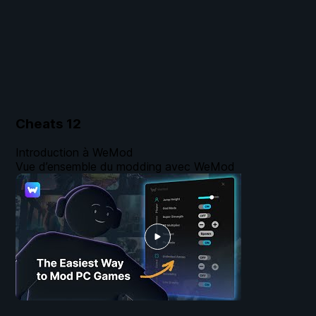
Cheats
12
Introduction à WeMod
Vue d’ensemble du modding avec WeMod