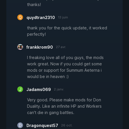
thanks!
quydtran2310
13 juin
thank you for the quick update, it worked
perfectly!
frankkrom90
27 avr.
I freaking love all of you guys, the mods
work great. Now if you could get some
mods or support for Summum Aeterna i
would be in heaven :)
Jadams069
2 janv.
Very good. Please make mods for Don
Duality. Like an infinite HP and Workers
can't die in gang battles.
Dragonquest57
26 oct.