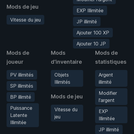
Mods de jeu
EXP Illimitée
Vitesse du jeu
JP illimité
Ajouter 100 XP
Ajouter 10 JP
Mods de
Mods
Mods de
joueur
d’inventaire
statistiques
PV illimités
Objets
Argent
Illimités
illimité
SP illimités
Modifier
Mods de jeu
BP illimité
l'argent
Puissance
Vitesse du
EXP
Latente
jeu
Illimitée
Illimitée
JP illimité