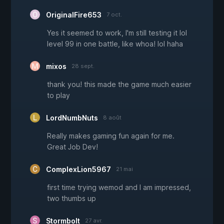
OriginalFire653
7 oct.
Yes it seemed to work, I'm still testing it lol
level 99 in one battle, like whoa! lol haha
mixos
28 sept.
thank you! this made the game much easier
to play
LordNumbNuts
8 août
Really makes gaming fun again for me.
Great Job Dev!
ComplexLion5967
21 mai
first time trying wemod and I am impressed,
two thumbs up
Stormbolt
27 avr.