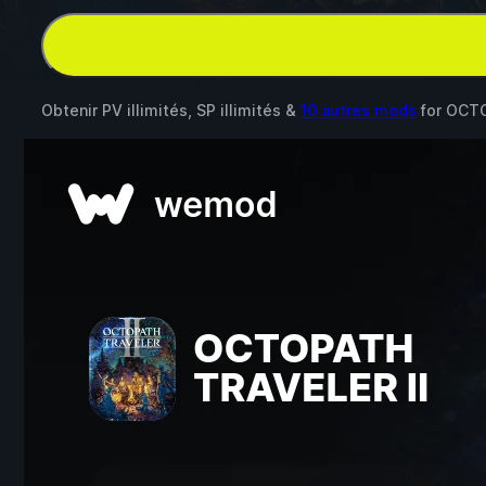
Obtenir PV illimités, SP illimités &
10 autres mods
for
OCTO