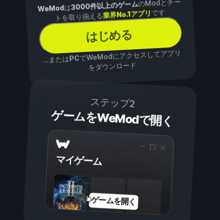
のModとチー
3000件以上のゲーム
は
WeMod
です
業界No.1アプリ
トを取り揃える
はじめる
でWeModにアクセスしてアプリ
PC
...または
をダウンロード
ステップ2
ゲームをWeModで開く
マイゲーム
ゲームを開く