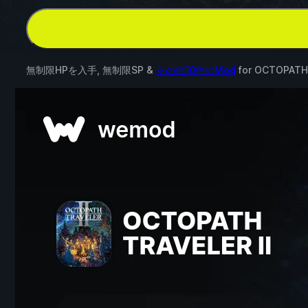
無制限HPを入手, 無制限SP &
その他10件のMod
for
OCTOPATH 