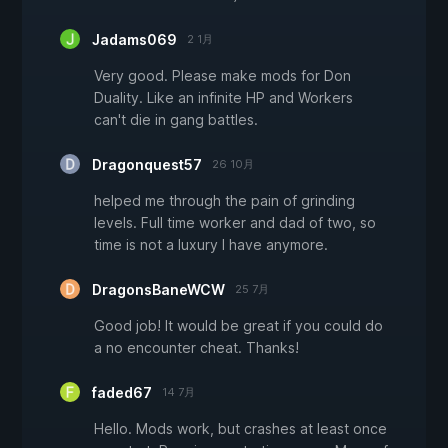
Jadams069
2 1月
Very good. Please make mods for Don
Duality. Like an infinite HP and Workers
can't die in gang battles.
Dragonquest57
26 10月
helped me through the pain of grinding
levels. Full time worker and dad of two, so
time is not a luxury I have anymore.
DragonsBaneWCW
25 7月
Good job! It would be great if you could do
a no encounter cheat. Thanks!
faded67
14 7月
Hello. Mods work, but crashes at least once