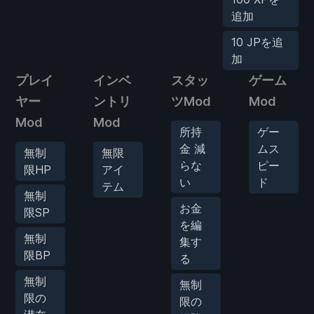
追加
10 JPを追
加
プレイ
インベ
スタッ
ゲーム
ヤー
ントリ
ツMod
Mod
Mod
Mod
所持
ゲー
金 減
ムス
無制
無限
らな
ピー
限HP
アイ
い
ド
テム
無制
お金
限SP
を編
無制
集す
限BP
る
無制
無制
限の
限の