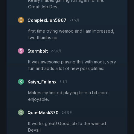
Really makes gaming fun again for me.
Great Job Dev!
ComplexLion5967
21 5月
first time trying wemod and I am impressed,
two thumbs up
Stormbolt
27 4月
It was awesome playing this with mods, very
fun and adds a lot of new possibilities!
Kaiyn_Fallanx
5 1月
Makes my limited playing time a bit more
enjoyable.
QuietMask370
24 8月
It works great! Good job to the wemod
Devs!!