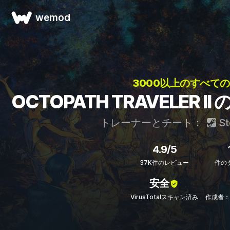
wemod
3000以上のすべての
OCTOPATH TRAVELER
トレーナーとチート：
St
4.9/5
37K件のレビュー
件の
安全
VirusTotalスキャン済み
作成者：C