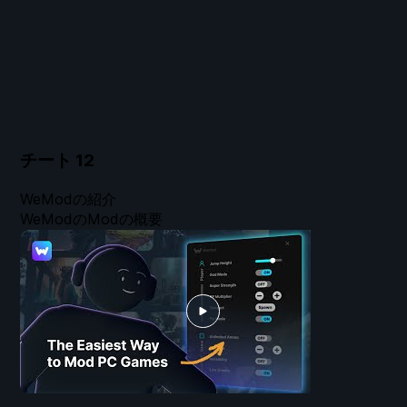
チート
12
WeModの紹介
WeModのModの概要