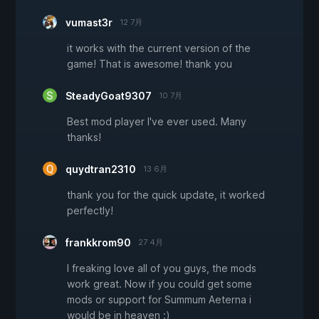
vumast3r
12 7月
it works with the current version of the
game! That is awesome! thank you
SteadyGoat9307
10 7月
Best mod player I've ever used. Many
thanks!
quydtran2310
13 6月
thank you for the quick update, it worked
perfectly!
frankkrom90
27 4月
I freaking love all of you guys, the mods
work great. Now if you could get some
mods or support for Summum Aeterna i
would be in heaven :)