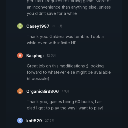
per start. Requires restarting game. More of
an inconvenience than anything else, unless
you didn't save for a while
Casey1987
30 5月
Thank you. Galdera was terrible. Took a
while even with infinite HP.
Basphigi
12 3月
Great job on this modifications ;) looking
forward to whatever else might be available
(if possible)
OrganicBird806
1 3月
Thank you, games being 60 bucks, I am
glad I get to play the way I want to play!
kaft529
27 2月