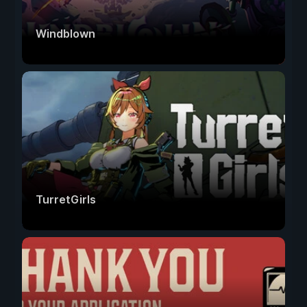
Windblown
TurretGirls