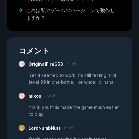
これは私のゲームのバージョンで動作し
ますか？
コメント
OriginalFire653
7 10月
Yes it seemed to work, I'm still testing it lol
level 99 in one battle, like whoa! lol haha
mixos
28 9月
thank you! this made the game much easier
to play
LordNumbNuts
8 8月