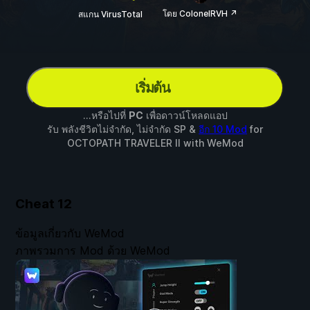
โดย ColonelRVH ↗
สแกน VirusTotal
เริ่มต้น
...หรือไปที่
PC
เพื่อดาวน์โหลดแอป
รับ พลังชีวิตไม่จำกัด, ไม่จำกัด SP &
อีก 10 Mod
for
OCTOPATH TRAVELER II
with
WeMod
Cheat
12
ข้อมูลเกี่ยวกับ WeMod
ภาพรวมการ Mod ด้วย WeMod