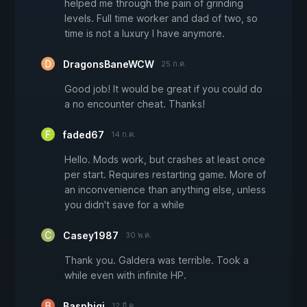
helped me through the pain of grinding
levels. Full time worker and dad of two, so
time is not a luxury I have anymore.
DragonsBaneWCW
25 ก.ค.
Good job! It would be great if you could do
a no encounter cheat. Thanks!
faded67
14 ก.ค.
Hello. Mods work, but crashes at least once
per start. Requires restarting game. More of
an inconvenience than anything else, unless
you didn't save for a while
Casey1987
30 พ.ค.
Thank you. Galdera was terrible. Took a
while even with infinite HP.
Basphigi
12 มี.ค.