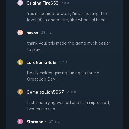
OriginalFire653
7 ต.ค.
Yes it seemed to work, I'm still testing it lol
level 99 in one battle, like whoa! lol haha
mixos
28 ก.ย.
thank you! this made the game much easier
to play
LordNumbNuts
8 ส.ค.
Really makes gaming fun again for me.
Great Job Dev!
ComplexLion5967
21 พ.ค.
first time trying wemod and I am impressed,
two thumbs up
Stormbolt
27 เม.ย.