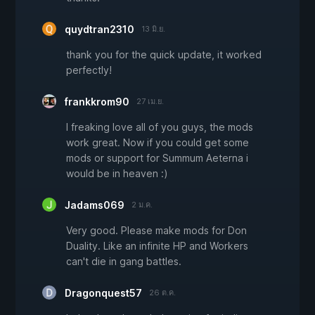
quydtran2310
13 มิ.ย.
thank you for the quick update, it worked
perfectly!
frankkrom90
27 เม.ย.
I freaking love all of you guys, the mods
work great. Now if you could get some
mods or support for Summum Aeterna i
would be in heaven :)
Jadams069
2 ม.ค.
Very good. Please make mods for Don
Duality. Like an infinite HP and Workers
can't die in gang battles.
Dragonquest57
26 ต.ค.