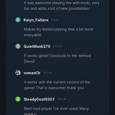
It was awesome playing this with mods, very
fun and adds a lot of new possibilities!
Kaiyn_Fallanx
5 ม.ค.
Makes my limited playing time a bit more
enjoyable.
QuietMask370
24 ส.ค.
It works great! Good job to the wemod
Devs!!
vumast3r
12 ก.ค.
it works with the current version of the
game! That is awesome! thank you
SteadyGoat9307
10 ก.ค.
Best mod player I've ever used. Many
thanks!