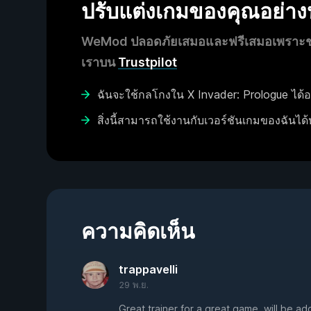
ปรับแต่งเกมของคุณอย่า
WeMod ปลอดภัยเสมอและฟรีเสมอเพราะชุมช
เราบน
Trustpilot
ฉันจะใช้กลโกงใน X Invader: Prologue ได้อ
สิ่งนี้สามารถใช้งานกับเวอร์ชันเกมของฉันได้
ความคิดเห็น
trappavelli
29 พ.ย.
Great trainer for a great game, will be add