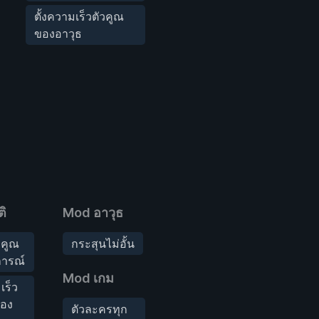
ตั้งความเร็วตัวคูณ
ของอาวุธ
ิ
Mod อาวุธ
ัวคูณ
กระสุนไม่อั้น
ารณ์
Mod เกม
เร็ว
ของ
ตัวละครทุก