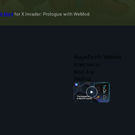
ก 8 Mod
for
X Invader: Prologue
with
WeMod
ข้อมูลเกี่ยวกับ WeMod
ภาพรวมการ
Mod ด้วย
WeMod