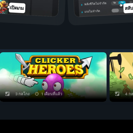
เปิด
ปิด
พลังชีวิตไม่จำกัด
สลั
เปิดเกม
แรงไม่จำกัด
3 กลโกง
1 เดือนที่แล้ว
4 ก