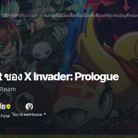
วิธีการทำงาน
รายการเกม
เกมที่มีแผนที่
เครื่องมือเกม
ฟีเจอร์
ชุมชน
บัญชีของ
 ของ X Invader: Prologue
team
ัย
โดย GreenHouse ↗
sTotal