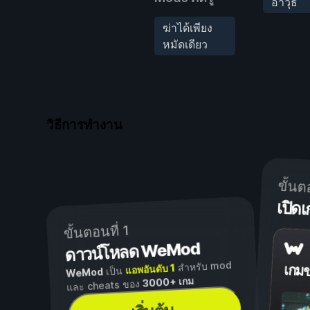
อาวุธ
ฆ่าได้เพียง
หมัดเดียว
วิธีการทำงาน
ขั้นต
เปิ
ขั้นตอนที่ 1
ดาวน์โหลด WeMod
สำหรับ mod
แอพอันดับ 1
เกม
เป็น
WeMod
3000+ เกม
และ cheats ของ