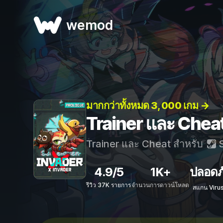
wemod
มากกว่าทั้งหมด 3, 000 เกม →
Trainer และ Cheat
Trainer และ Cheat สำหรับ
S
4.9/5
1K+
ปลอดภ
รีวิว 37K รายการ
จำนวนการดาวน์โหลด
สแกน Viru