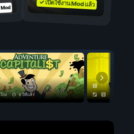
✓ เปิดใช้งาน Mod แล้ว
บ Mod
ลโกง
6 ปีที่แล้ว
53 กลโกง