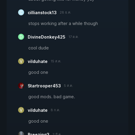
cillianstock13
28 ธ.ค.
stops working after a while though
DivineDonkey425
17 ต.ค.
cool dude
vilduhate
15 ส.ค.
good one
Startrooper453
5 ส.ค.
good mods. bad game.
vilduhate
8 ก.ค.
good one
Breezing3
2 มี.ค.