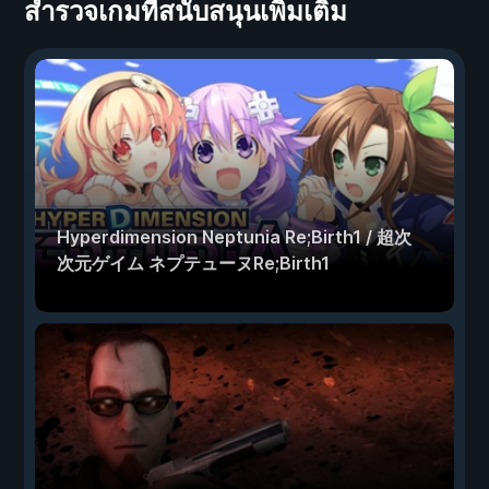
สำรวจเกมที่สนับสนุนเพิ่มเติม
Hyperdimension Neptunia Re;Birth1 / 超次
次元ゲイム ネプテューヌRe;Birth1