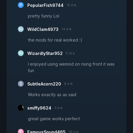
PopularFish9744
15 ส.ค.
pretty funny Lol
WildClam4973
14 ส.ค.
the mods for real worked :)
WizardlyStar952
5 เม.ย.
I enjoyed using wemod on rising front it was
fun
SubtleAcorn220
8 ธ.ค.
Works exactly as as said
smiffy9624
3 ธ.ค.
great game works perfect
FamousSound465
19 ก.ย.