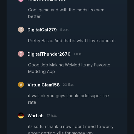
Cool game and with the mods its even
better
DigitalCat279
6 ส.ค.
Pretty Basic. And that is what I love about it.
DigitalThunder2670
1 ก.ค.
Good Job Making WeMod Its my Favorite
Modding App
VirtualClam158
23 มี.ค.
it was ok you guys should add super fire
rate
WarLab
17 ก.พ.
its so fun thank u now i dont need to worry
about getting kills for money yay