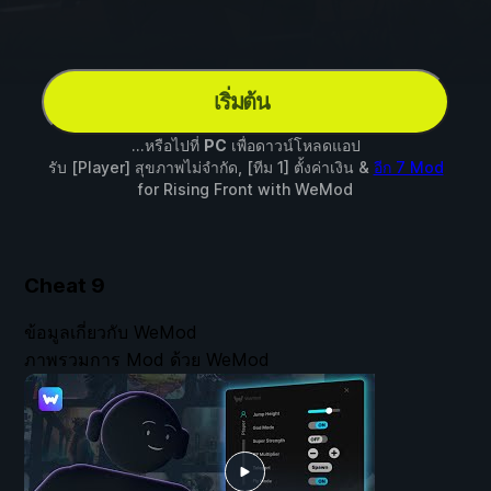
เริ่มต้น
...หรือไปที่
PC
เพื่อดาวน์โหลดแอป
รับ [Player] สุขภาพไม่จำกัด, [ทีม 1] ตั้งค่าเงิน &
อีก 7 Mod
for
Rising Front
with
WeMod
Cheat
9
ข้อมูลเกี่ยวกับ WeMod
ภาพรวมการ Mod ด้วย WeMod