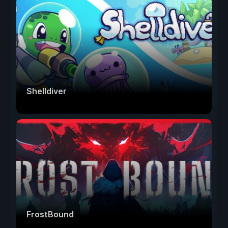
Shelldiver
FrostBound