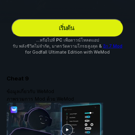
เริ่มต้น
...หรือไปที่
PC
เพื่อดาวน์โหลดแอป
รับ พลังชีวิตไม่จำกัด, มาตรวัดความโกรธสูงสุด &
อีก 7 Mod
for
Godfall Ultimate Edition
with
WeMod
Cheat
9
ข้อมูลเกี่ยวกับ WeMod
ภาพรวมการ Mod ด้วย WeMod