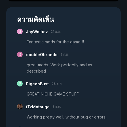
ความคิดเห็น
JayWolfiez
21 ม.ค.
Fantastic mods for the game!!!
doubleObrando
2 ก.ย.
great mods. Work perfectly and as
described
PigeonBust
28 ธ.ค.
GREAT NICHE GAME STUFF
iTzMatsuga
3 ธ.ค.
Working pretty well, without bug or errors.