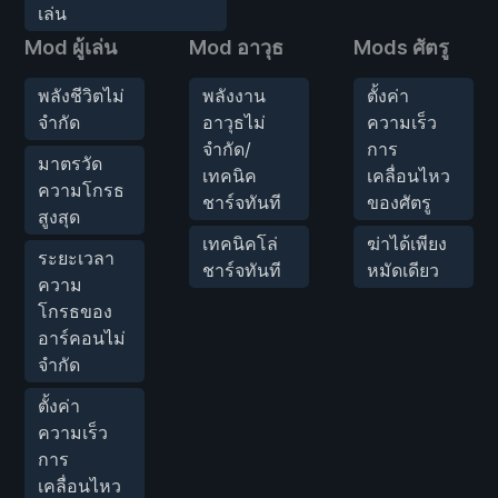
เล่น
Mod ผู้เล่น
Mod อาวุธ
Mods ศัตรู
พลังชีวิตไม่
พลังงาน
ตั้งค่า
จำกัด
อาวุธไม่
ความเร็ว
จำกัด/
การ
มาตรวัด
เทคนิค
เคลื่อนไหว
ความโกรธ
ชาร์จทันที
ของศัตรู
สูงสุด
เทคนิคโล่
ฆ่าได้เพียง
ระยะเวลา
ชาร์จทันที
หมัดเดียว
ความ
โกรธของ
อาร์คอนไม่
จำกัด
ตั้งค่า
ความเร็ว
การ
เคลื่อนไหว