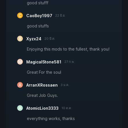
good stufff
CaoBoy1997
22 มิ.ย.
good stuffs
Xyzx24
20 มี.ค.
Enjoying this mods to the fullest, thank you!
MagicalStone581
27 ก.พ.
Great For the soul
ArranXRossaen
3 ม.ค.
Great Job Guys.
AtomicLion3333
10 ต.ค.
everything works, thanks