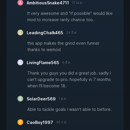
AmbitiousSnake4711
17 เม.ย.
It very awesome and ''if possible'' would like
mod to increase rarity chance too.
LeadingChalk465
24 มี.ค.
this app makes the grind even funner
thanks to wemod
LivingFlame565
6 มี.ค.
Thank you guys you did a great job. sadly I
can't upgrade to pro. hopefully in 7 months
when I'll become 18.
SolarDeer569
1 ต.ค.
Able to tackle goals I wasn't able to before.
CaoBoy1997
30 ก.ค.