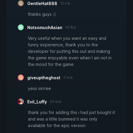
GentleHat888
12 ก.ค.
thanks guys :)
NotsomuchAsian
30 มิ.ย.
Very useful when you want an easy and
funny experience, thank you to the
developer for putting this out and making
the game enjoyable even when I am not in
the mood for the game
giveuptheghost
17 พ.ค.
yess sirrree
Evil_Luffy
23 เม.ย.
thank you for adding this i had just bought it
and was a little bummed it was only
available for the epic version