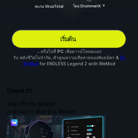
โดย DrummerIX ↗
สแกน VirusTotal
เริ่มต้น
...หรือไปที่
PC
เพื่อดาวน์โหลดแอป
รับ พลังชีวิตไม่จำกัด, ตัวคูณความเสียหายของพันธมิตร &
อีก
19 Mod
for
ENDLESS Legend 2
with
WeMod
Cheat
21
ข้อมูลเกี่ยวกับ WeMod
ภาพรวมการ Mod ด้วย WeMod