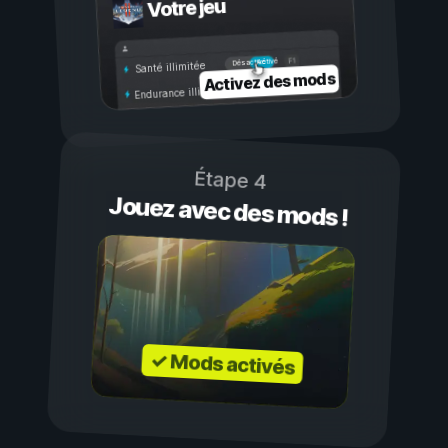
Votre jeu
Activé
Désactivé
Santé illimitée
Activez des mods
Endurance illimitée
Étape 4
Jouez avec des mods !
✓ Mods activés