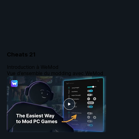
Cheats
21
Introduction à WeMod
Vue d’ensemble du modding avec WeMod