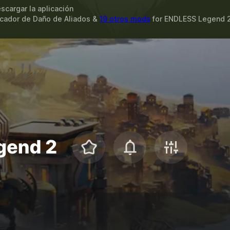
scargar la aplicación
licador de Daño de Aliados &
19 otros mods
for
ENDLESS Legend 