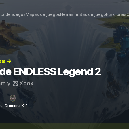
sta de juegos
Mapas de juegos
Herramientas de juego
Funciones
C
os →
s de ENDLESS Legend 2
am
y
Xbox
or DrummerIX ↗