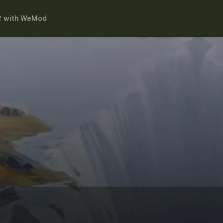
2
with
WeMod