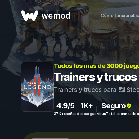
wemod
Cómo funciona
Li
Todos los más de 3000 jueg
Trainers y truco
Trainers y trucos para
Ste
4.9/5
1K+
Seguro
37K reseñas
descargas
VirusTotal escaneado
p