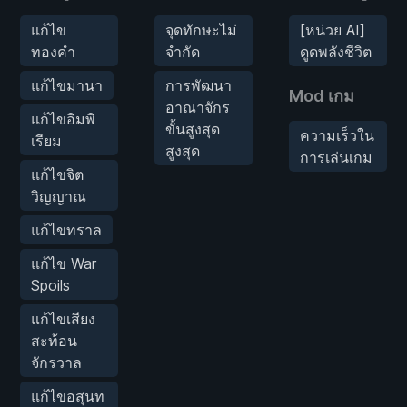
แก้ไข
จุดทักษะไม่
[หน่วย AI]
ทองคำ
จำกัด
ดูดพลังชีวิต
แก้ไขมานา
การพัฒนา
Mod เกม
อาณาจักร
แก้ไขอิมพิ
ขั้นสูงสุด
ความเร็วใน
เรียม
สูงสุด
การเล่นเกม
แก้ไขจิต
วิญญาณ
แก้ไขทราล
แก้ไข War
Spoils
แก้ไขเสียง
สะท้อน
จักรวาล
แก้ไขอสุนท