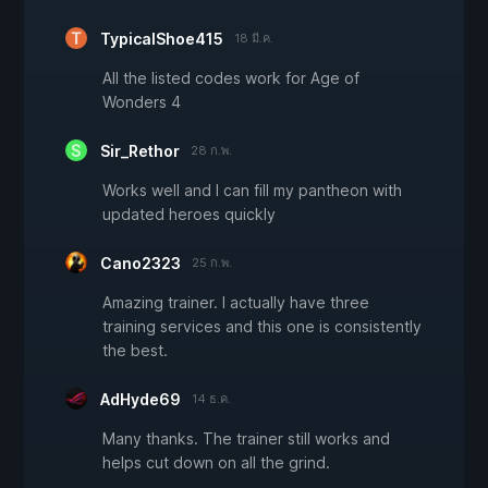
TypicalShoe415
18 มี.ค.
All the listed codes work for Age of
Wonders 4
Sir_Rethor
28 ก.พ.
Works well and I can fill my pantheon with
updated heroes quickly
Cano2323
25 ก.พ.
Amazing trainer. I actually have three
training services and this one is consistently
the best.
AdHyde69
14 ธ.ค.
Many thanks. The trainer still works and
helps cut down on all the grind.