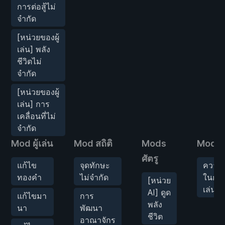
การต่อสู้ไม่
จำกัด
[หน่วยของผู้
เล่น] พลัง
ชีวิตไม่
จำกัด
[หน่วยของผู้
เล่น] การ
เคลื่อนที่ไม่
จำกัด
Mod ผู้เล่น
Mod สถิติ
Mods
Mod เ
ศัตรู
แก้ไข
จุดทักษะ
ความเ
ทองคำ
ไม่จำกัด
ในกา
[หน่วย
เล่นเ
AI] ดูด
แก้ไขมา
การ
พลัง
นา
พัฒนา
ชีวิต
อาณาจักร