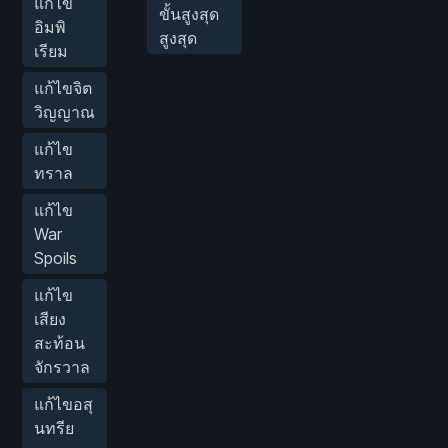
แก้ไข
ขั้นสูงสุด
อิมพิ
สูงสุด
เรียม
แก้ไขจิต
วิญญาณ
แก้ไข
ทราล
แก้ไข
War
Spoils
แก้ไข
เสียง
สะท้อน
จักรวาล
แก้ไขอสุ
นทรีย