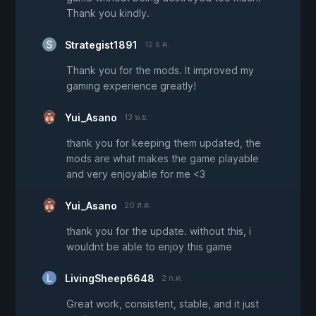
Thank you kindly.
Strategist1891
12 ธ.ค.
Thank you for the mods. It improved my
gaming experience greatly!
Yui_Asano
13 พ.ย.
thank you for keeping them updated, the
mods are what makes the game playable
and very enjoyable for me <3
Yui_Asano
20 ส.ค.
thank you for the update. without this, i
wouldnt be able to enjoy this game
LivingSheep6648
2 ก.ค.
Great work, consistent, stable, and it just