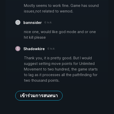
Mostly seems to work fine. Game has sound
issues,not related to wemod.
bannsider
6 พ.ค.
nice one, would like god mode and or one
hit kill please
Shadowkire
6 พ.ค.
Thank you, it is pretty good. But I would
suggest setting move points for Unlimited
Movement to two hundred, the game starts
to lag as it processes all the pathfinding for
two thousand points.
เข้าร่วมการสนทนา