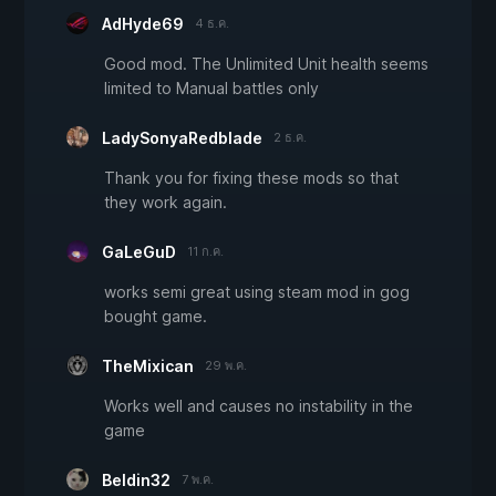
AdHyde69
4 ธ.ค.
Good mod. The Unlimited Unit health seems
limited to Manual battles only
LadySonyaRedblade
2 ธ.ค.
Thank you for fixing these mods so that
they work again.
GaLeGuD
11 ก.ค.
works semi great using steam mod in gog
bought game.
TheMixican
29 พ.ค.
Works well and causes no instability in the
game
Beldin32
7 พ.ค.