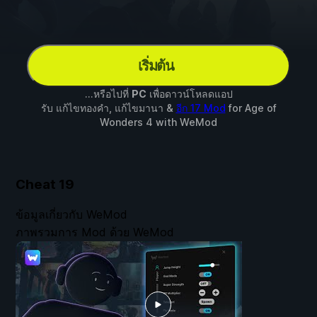
เริ่มต้น
...หรือไปที่
PC
เพื่อดาวน์โหลดแอป
รับ แก้ไขทองคำ, แก้ไขมานา &
อีก 17 Mod
for
Age of
Wonders 4
with
WeMod
Cheat
19
ข้อมูลเกี่ยวกับ WeMod
ภาพรวมการ Mod ด้วย WeMod