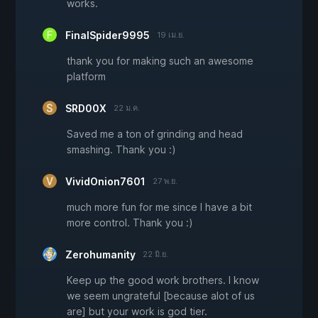
works.
FinalSpider9995
19 เม.ย.
thank you for making such an awesome
platform
SRD00X
22 ม.ค.
Saved me a ton of grinding and head
smashing. Thank you :)
VividOnion7601
27 พ.ย.
much more fun for me since I have a bit
more control. Thank you :)
Zerohumanity
22 มิ.ย.
Keep up the good work brothers. I know
we seem ungrateful [because alot of us
are] but your work is god tier.