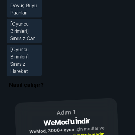
Dövüş Büyü
Puanları
[Oyuncu
Birimleri]
Sınırsız Can
[Oyuncu
Birimleri]
Sınırsız
Hareket
Nasıl çalışır?
Adım 1
WeMod'u İndir
için modlar ve
3000+ oyun
,
WeMod