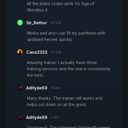
All the listed codes work for Age of
Wonders 4
Sir_Rethor
28 Şub
Works well and I can fill my pantheon with
updated heroes quickly
Cano2323
25 Şub
Amazing trainer. I actually have three
training services and this one is consistently
the best.
AdHyde69
14 Ara
Many thanks. The trainer still works and
helps cut down on all the grind.
AdHyde69
4 Ara
Good mod. The Unlimited Unit health seems