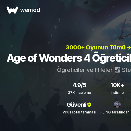
wemod
3000+ Oyunun Tümü→
Age of Wonders 4 Öğreticile
Öğreticiler ve Hileler
St
4.9/5
10K+
37K inceleme
indirme
Güvenli
VirusTotal taraması
FLiNG tarafından