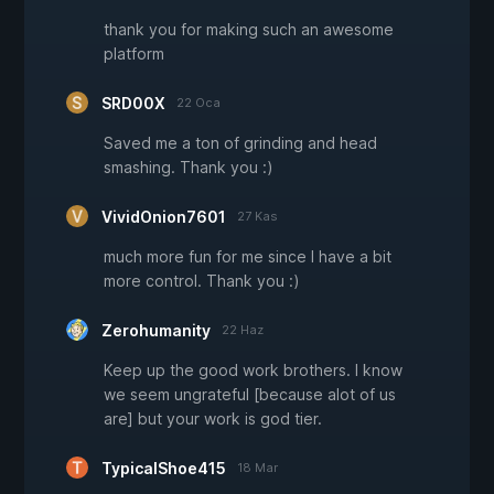
thank you for making such an awesome
platform
SRD00X
22 Oca
Saved me a ton of grinding and head
smashing. Thank you :)
VividOnion7601
27 Kas
much more fun for me since I have a bit
more control. Thank you :)
Zerohumanity
22 Haz
Keep up the good work brothers. I know
we seem ungrateful [because alot of us
are] but your work is god tier.
TypicalShoe415
18 Mar