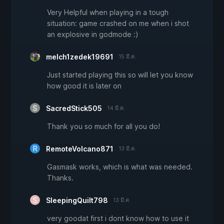
Very Helpful when playing in a tough
situation: game crashed on me when i shot
an explosive in godmode :)
melch1zedek19691
15 มี.ค.
Just started playing this so will let you know
how good it is later on
SacredStick505
14 มี.ค.
Thank you so much for all you do!
RemoteVolcano871
13 มี.ค.
Gasmask works, which is what was needed.
Thanks.
SleepingQuilt798
13 มี.ค.
very goodat first i dont know how to use it