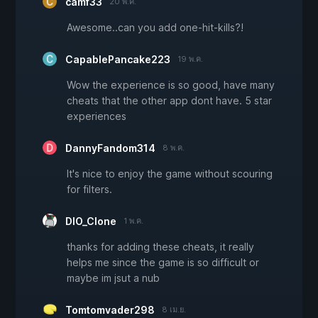
camf33
20 พ.ค.
Awesome..can you add one-hit-kills?!
CapablePancake223
19 พ.ค.
Wow the experience is so good, have many
cheats that the other app dont have. 5 star
experiences
DannyFandom314
8 พ.ค.
It's nice to enjoy the game without scouring
for filters.
DIO_Clone
1 พ.ค.
thanks for adding these cheats, it really
helps me since the game is so difficult or
maybe im jsut a nub
Tomtomvader298
8 เม.ย.