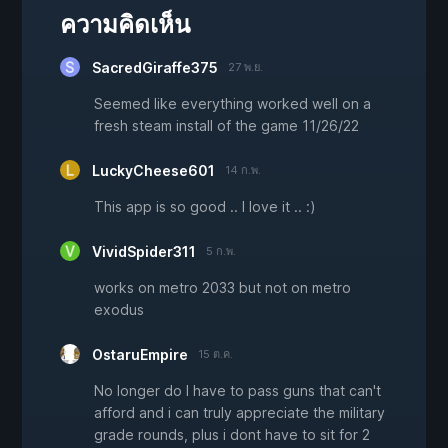
ความคิดเห็น
SacredGiraffe375
27 พ.ย.
Seemed like everything worked well on a
fresh steam install of the game 11/26/22
LuckyCheese601
14 ก.พ.
This app is so good .. I love it .. :)
VividSpider311
5 ก.พ.
works on metro 2033 but not on metro
exodus
OstaruEmpire
15 ต.ค.
No longer do I have to pass guns that can't
afford and i can truly appreciate the military
grade rounds, plus i dont have to sit for 2