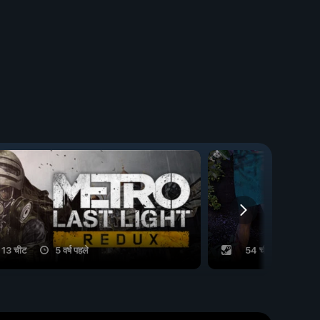
13 चीट
5 वर्ष पहले
54 चीट
8 मही