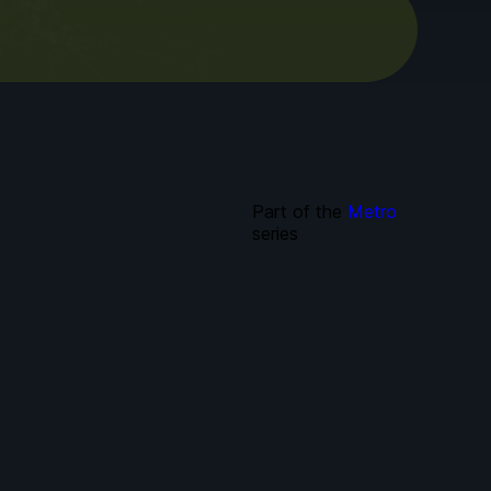
Part of the
Metro
series