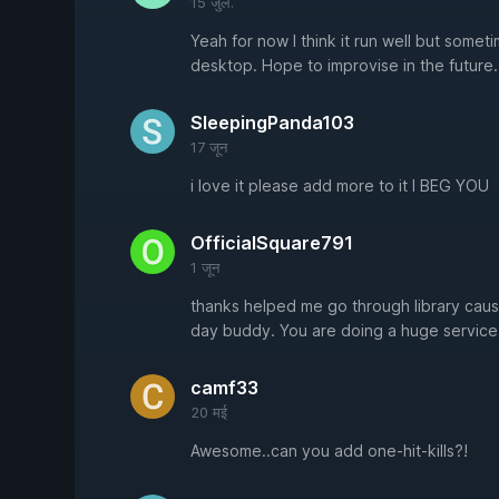
15 जुल.
Yeah for now I think it run well but somet
desktop. Hope to improvise in the future.
SleepingPanda103
17 जून
i love it please add more to it I BEG YOU
OfficialSquare791
1 जून
thanks helped me go through library cause
day buddy. You are doing a huge service 
camf33
20 मई
Awesome..can you add one-hit-kills?!