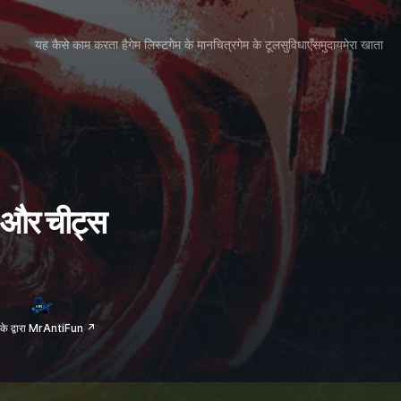
यह कैसे काम करता है
गेम लिस्ट
गेम के मानचित्र
गेम के टूल
सुविधाएँ
समुदाय
मेरा खाता
 और चीट्स
के द्वारा MrAntiFun ↗