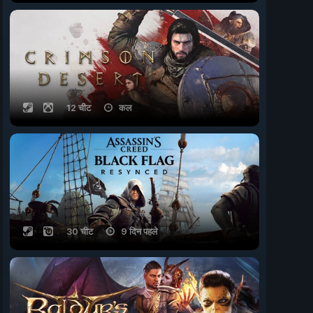
12 चीट
कल
30 चीट
9 दिन पहले