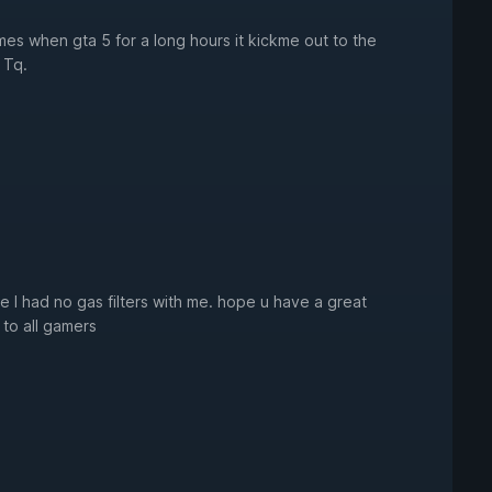
imes when gta 5 for a long hours it kickme out to the
 Tq.
 I had no gas filters with me. hope u have a great
to all gamers