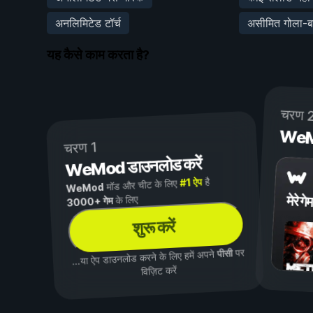
अनलिमिटेड टॉर्च
असीमित गोला-ब
यह कैसे काम करता है?
चरण 
WeMod
चरण 1
WeMod डाउनलोड करें
है
#1 ऐप
मॉड और चीट के लिए
WeMod
मेरे गेम
के लिए
3000+ गेम
शुरू करें
पर
पीसी
...या ऐप डाउनलोड करने के लिए हमें अपने
विज़िट करें