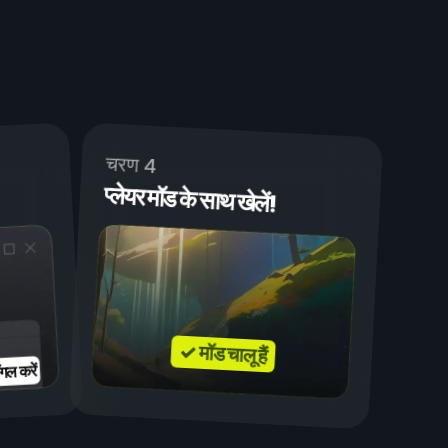
चरण 4
प्लेयर मॉड के साथ खेलें!
✓ मॉड चालू हैं
गल करें