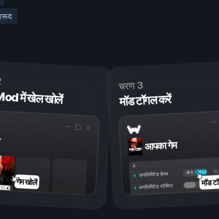
ारूद
2
चरण 3
 में खेल खोलें
मॉड टॉगल करें
आपका गेम
चालू है
बंद है
अनलिमिटेड हेल्थ
मॉड टॉ
गेम खोलें
अनलिमिटेड स्टैमिना