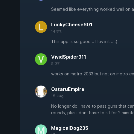
Seemed like everything worked well on a 
LuckyCheese601
14 फ़र.
This app is so good .. I love it .. :)
VividSpider311
5 फ़र.
works on metro 2033 but not on metro e
OstaruEmpire
15 अक्टू.
No longer do I have to pass guns that can'
rounds, plus i dont have to sit for 2 minut
MagicalDog235