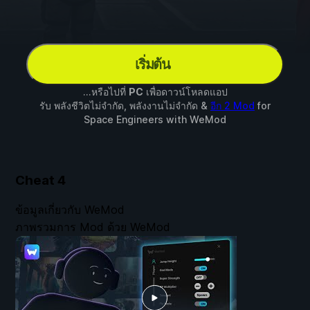
เริ่มต้น
...หรือไปที่
PC
เพื่อดาวน์โหลดแอป
รับ พลังชีวิตไม่จำกัด, พลังงานไม่จำกัด &
อีก 2 Mod
for
Space Engineers
with
WeMod
Cheat
4
ข้อมูลเกี่ยวกับ WeMod
ภาพรวมการ Mod ด้วย WeMod