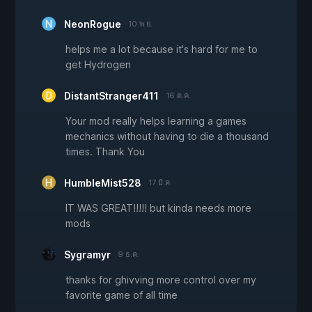
NeonRogue
10 พ.ย.
helps me a lot because it's hard for me to
get Hydrogen
DistantStranger411
16 ต.ค.
Your mod really helps learning a games
mechanics without having to die a thousand
times. Thank You
HumbleMist528
17 มี.ค.
IT WAS GREAT!!!!! but kinda needs more
mods
Sygramyr
9 ธ.ค.
thanks for ghivving more control over my
favorite game of all time