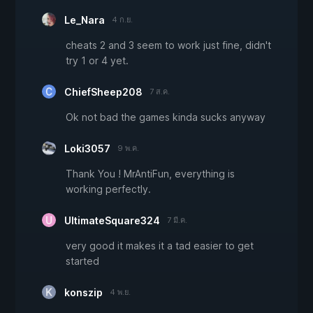
Le_Nara
4 ก.ย.
cheats 2 and 3 seem to work just fine, didn't
try 1 or 4 yet.
ChiefSheep208
7 ส.ค.
Ok not bad the games kinda sucks anyway
Loki3057
9 พ.ค.
Thank You ! MrAntiFun, everything is
working perfectly.
UltimateSquare324
7 มี.ค.
very good it makes it a tad easier to get
started
konszip
4 พ.ย.