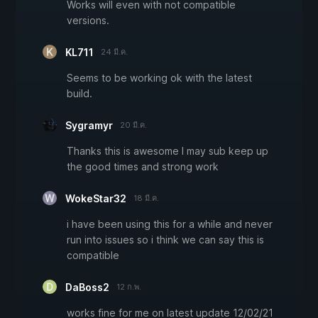
Works will even with not compatible
versions.
KL711
24 มี.ค.
Seems to be working ok with the latest
build.
Sygramyr
20 มี.ค.
Thanks this is awesome I may sub keep up
the good times and strong work
WokeStar32
18 มี.ค.
i have been using this for a while and never
run into issues so i think we can say this is
compatible
DaBoss2
12 ก.พ.
works fine for me on latest update 12/02/21