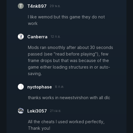
T4nk897
29 พ.ย.
I like wemod but this game they do not
work
Canberra
12 ก.ย.
Mods ran smoothly after about 30 seconds
passed (see "read before playing"), few
frame drops but that was because of the
game either loading structures in or auto-
saving.
nyctophase
8 ก.ค.
thanks works in newestvirshon with all dlc
Loki3057
21 เม.ย.
All the cheats I used worked perfectly,
Thank you!