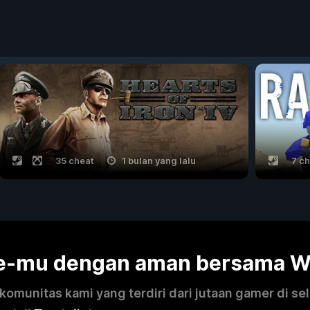
35 cheat
1 bulan yang lalu
7 c
me-mu dengan aman bersama 
omunitas kami yang terdiri dari jutaan gamer di se