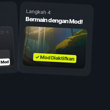
Langkah 4
Bermain dengan Mod!
✓ Mod Diaktifkan
n Mod