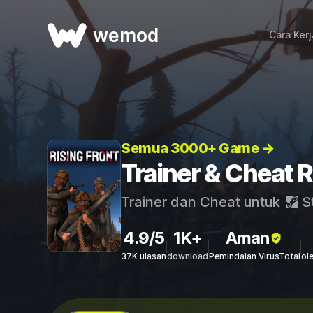
wemod
Cara Ker
Semua 3000+ Game →
Trainer & Cheat R
Trainer dan Cheat untuk
S
4.9/5
1K+
Aman
37K ulasan
download
Pemindaian VirusTotal
ol