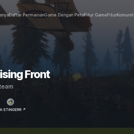
janya
Daftar Permainan
Game Dengan Peta
Fitur Game
Fitur
Komunit
ising Front
team
eh STiNGERR ↗