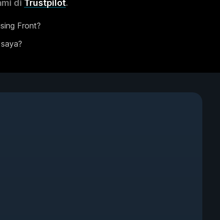
ami di
Trustpilot
.
sing Front?
 saya?