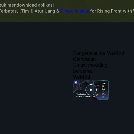
uk mendownload aplikasi
erbatas, [Tim 1] Atur Uang &
7 mod lainnya
for
Rising Front
with
Pengenalan ke WeMod
Gambaran
Umum modding
bersama
WeMod