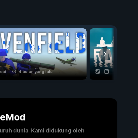
heat
4 bulan yang lalu
20 cheat
WeMod
luruh dunia. Kami didukung oleh