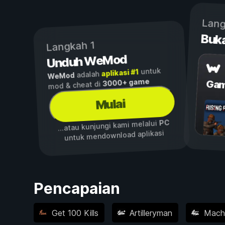
Lang
Buk
Langkah 1
Unduh WeMod
untuk
aplikasi #1
adalah
WeMod
3000+ game
Gam
mod & cheat di
Mulai
PC
...atau kunjungi kami melalui
untuk mendownload aplikasi
Pencapaian
Get 100 Kills
Artilleryman
Mach