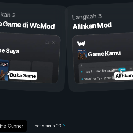
kah 2
Langkah 3
a Game di WeMod
Alihkan Mod
e Saya
Game Kamu
Aktif
Nonaktif
Health Tak Terbatas
Alihka
Buka Game
Stamina Tak Terbatas
ine Gunner
Lihat semua 20