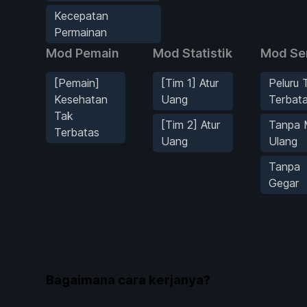
Kecepatan
Permainan
Mod Pemain
Mod Statistik
Mod Se
[Pemain]
[Tim 1] Atur
Peluru 
Kesehatan
Uang
Terbat
Tak
[Tim 2] Atur
Tanpa 
Terbatas
Uang
Ulang
Tanpa
Gegar
Bagaimana cara kerjanya?