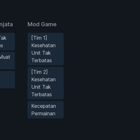
njata
Mod Game
Tak
[Tim 1]
as
Kesehatan
Unit Tak
Muat
Terbatas
[Tim 2]
Kesehatan
Unit Tak
Terbatas
Kecepatan
Permainan