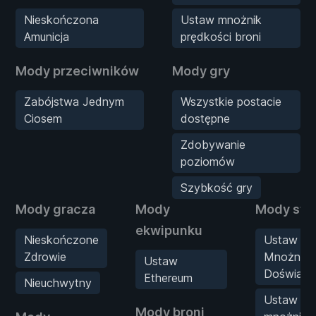
Nieskończona
Ustaw mnożnik
Amunicja
prędkości broni
Mody przeciwników
Mody gry
Zabójstwa Jednym
Wszystkie postacie
Ciosem
dostępne
Zdobywanie
poziomów
Szybkość gry
Mody gracza
Mody
Mody sta
ekwipunku
Nieskończone
Ustaw
Zdrowie
Mnożnik
Ustaw
Doświadc
Ethereum
Nieuchwytny
Ustaw
Mody broni