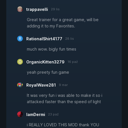
trappavelli
29 lis
Great trainer for a great game, will be
adding it to my Favorites.
RationalShirt4177
28 lis
much wow. bigly fun times
OrganicKitten3279
16 paź
yeah preety fun game
RoyalWave281
9 mar
It was very fun i was able to make it so i
attacked faster than the speed of light
IamDermi
23 paź
i REALLY LOVED THIS MOD thank YOU