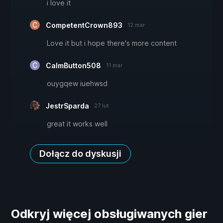
i love it
CompetentCrown893
12 mar
Love it but i hope there's more content
CalmButton508
11 mar
ouygqew iuehwsd
JestrSparda
27 lut
great it works well
Dołącz do dyskusji
Odkryj więcej obsługiwanych gier