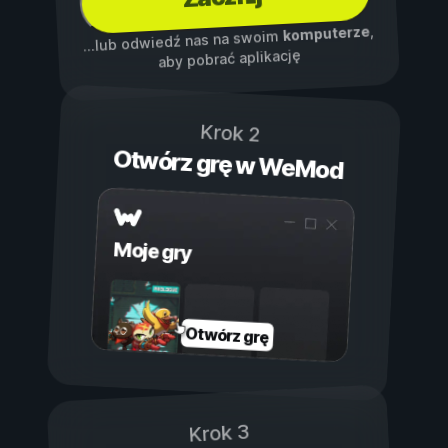
,
komputerze
...lub odwiedź nas na swoim
aby pobrać aplikację
Krok 2
Otwórz grę w WeMod
Moje gry
Otwórz grę
Krok 3