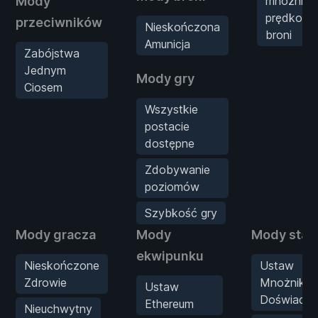
Mody
mnożnik
prędkości
przeciwników
Nieskończona
broni
Amunicja
Zabójstwa
Jednym
Mody gry
Ciosem
Wszystkie
postacie
dostępne
Zdobywanie
poziomów
Szybkość gry
Mody gracza
Mody
Mody stat
ekwipunku
Nieskończone
Ustaw
Zdrowie
Mnożnik
Ustaw
Doświadcz
Ethereum
Nieuchwytny