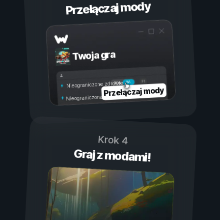
Przełączaj mody
Twoja gra
Wł.
Wył.
Nieograniczone zdrowie
Przełączaj mody
Nieograniczona wytrzymałość
Krok 4
Graj z modami!