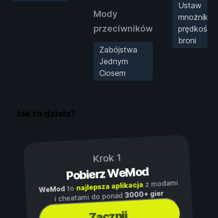
Ustaw
Mody
mnożnik
przeciwników
prędkości
broni
Zabójstwa
Jednym
Ciosem
Jak to działa?
Krok 1
Pobierz WeMod
z modami
najlepsza aplikacja
to
WeMod
3000+ gier
i cheatami do ponad
Zacznij