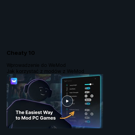
Cheaty
10
Wprowadzenie do WeMod
Jak korzystać z modów z WeMod