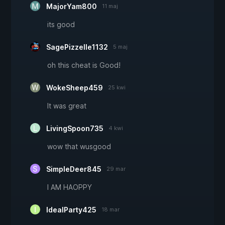
MajorYam800
11 maj
its good
SagePizzelle1132
5 maj
oh this cheat is Good!
WokeSheep459
25 kwi
It was great
LivingSpoon735
4 kwi
wow that wusgood
SimpleDeer845
29 mar
I AM HAOPPY
IdealParty425
18 mar