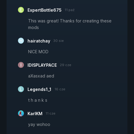
ExpertBottle675
11 paź
This was great! Thanks for creating these
mods
hairatchay
30 sie
NICE MOD
IDISPLAYPACE
29 cze
aXasxad aed
Legends1_1
16 cze
t h a n k s
KarlKM
11 cze
yay wohoo