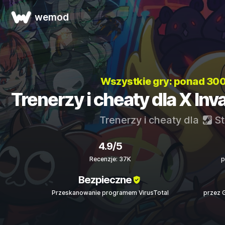
wemod
Wszystkie gry: ponad 30
Trenerzy i cheaty dla X Inv
Trenerzy i cheaty dla
S
4.9/5
Recenzje: 37K
p
Bezpieczne
Przeskanowanie programem VirusTotal
przez 