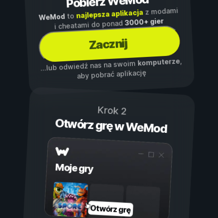
Pobierz WeMod
z modami
najlepsza aplikacja
to
WeMod
3000+ gier
i cheatami do ponad
Zacznij
,
komputerze
...lub odwiedź nas na swoim
aby pobrać aplikację
Krok 2
Otwórz grę w WeMod
Moje gry
Otwórz grę