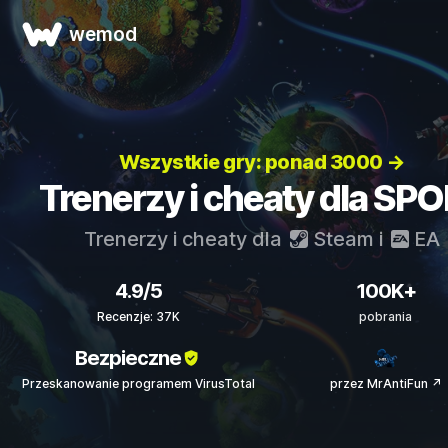
wemod
Wszystkie gry: ponad 3000 →
Trenerzy i cheaty dla SP
Trenerzy i cheaty dla
Steam
i
EA
4.9/5
100K+
Recenzje: 37K
pobrania
Bezpieczne
Przeskanowanie programem VirusTotal
przez MrAntiFun ↗