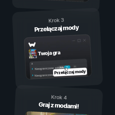
Krok 3
Przełączaj mody
Twoja gra
Wł.
Wył.
Nieograniczone zdrowie
Przełączaj mody
Nieograniczona wytrzymałość
Krok 4
Graj z modami!