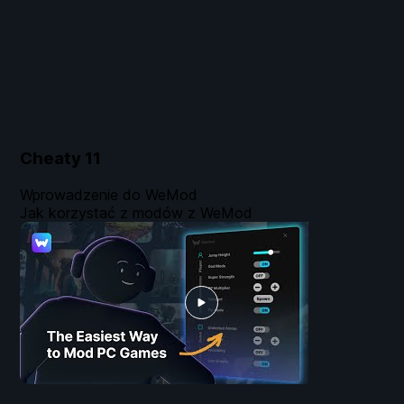
Cheaty
11
Wprowadzenie do WeMod
Jak korzystać z modów z WeMod