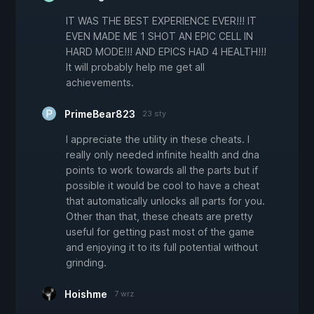
IT WAS THE BEST EXPERIENCE EVER!!! IT
EVEN MADE ME 1 SHOT AN EPIC CELL IN
HARD MODE!!! AND EPICS HAD 4 HEALTH!!!
It will probably help me get all
achievements.
PrimeBear823
23 sty
I appreciate the utility in these cheats. I
really only needed infinite health and dna
points to work towards all the parts but if
possible it would be cool to have a cheat
that automatically unlocks all parts for you.
Other than that, these cheats are pretty
useful for getting past most of the game
and enjoying it to its full potential without
grinding.
Hoishme
7 wrz