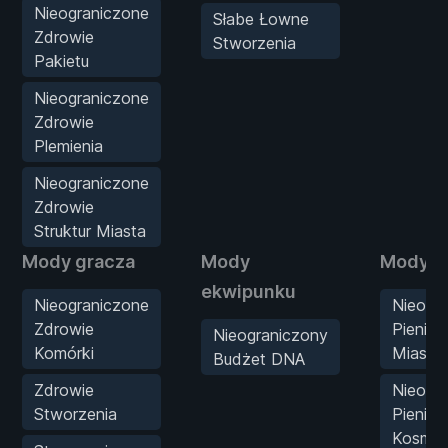
Nieograniczone
Słabe Łowne
Zdrowie
Stworzenia
Pakietu
Nieograniczone
Zdrowie
Plemienia
Nieograniczone
Zdrowie
Struktur Miasta
Mody gracza
Mody
Mody st
ekwipunku
Nieograniczone
Nieogr
Zdrowie
Pieniąd
Nieograniczony
Komórki
Miasta
Budżet DNA
Zdrowie
Nieogr
Stworzenia
Pienią
Kosmic