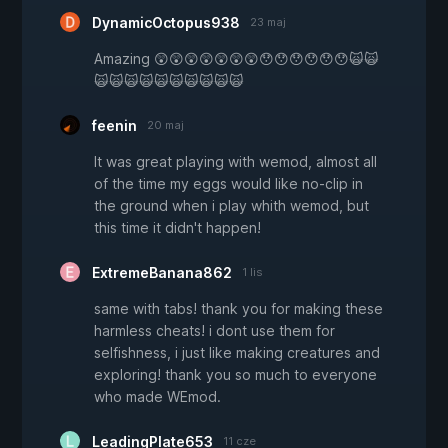
DynamicOctopus938
23 maj
Amazing 😲😲😲😲😲😲😲😯😯😯😯😯😯🙀🙀
🙀🙀🙀🙀🙀🙀🙀🙀🙀🙀
feenin
20 maj
It was great playing with wemod, almost all
of the time my eggs would like no-clip in
the ground when i play whith wemod, but
this time it didn't happen!
ExtremeBanana862
1 lis
same with tabs! thank you for making these
harmless cheats! i dont use them for
selfishness, i just like making creatures and
exploring! thank you so much to everyone
who made WEmod.
LeadingPlate653
11 cze