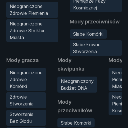
Pieniądze Fazy
Nieograniczone
Kosmicznej
Zdrowie Plemienia
Mody przeciwników
Nieograniczone
Zdrowie Struktur
Słabe Komórki
Miasta
Słabe Łowne
Stworzenia
Mody gracza
Mody
Mody st
ekwipunku
Nieograniczone
Nieogr
Zdrowie
Pieniąd
Nieograniczony
Komórki
Miasta
Budżet DNA
Zdrowie
Nieogr
Mody
Stworzenia
Pienią
przeciwników
Kosmic
Stworzenie
Bez Głodu
Słabe Komórki