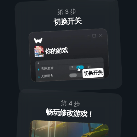
第 3 步
切换开关
你的游戏
开
关
无限血量
切换开关
无限耐力
第 4 步
畅玩修改游戏！