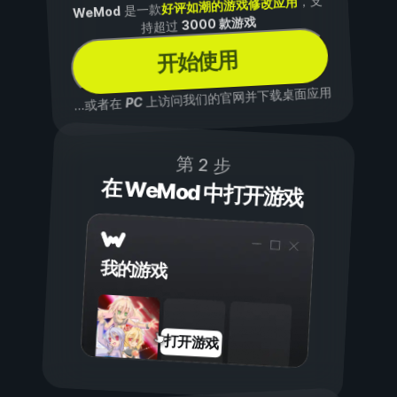
，支
好评如潮的游戏修改应用
是一款
WeMod
3000 款游戏
持超过
开始使用
上访问我们的官网并下载桌面应用
PC
...或者在
第 2 步
在 WeMod 中打开游戏
我的游戏
打开游戏