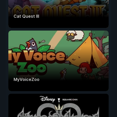
Cat Quest III
MyVoiceZoo