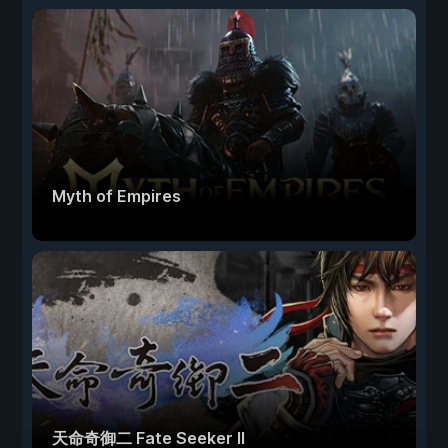
Myth of Empires
天命奇御二 Fate Seeker II