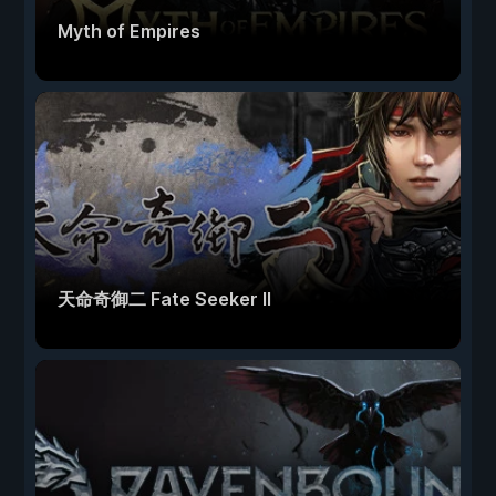
Myth of Empires
天命奇御二 Fate Seeker II