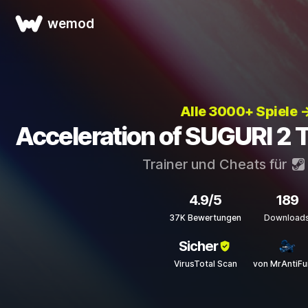
wemod
Alle 3000+ Spiele 
Acceleration of SUGURI 2 
Trainer und Cheats für
4.9/5
189
37K Bewertungen
Download
Sicher
VirusTotal Scan
von MrAntiFu