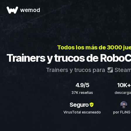
wemod
Todos los más de 3000 ju
Trainers y trucos de Robo
Trainers y trucos para
Stea
4.9/5
10K+
37K reseñas
descarga
Seguro
VirusTotal escaneado
por FLiNG