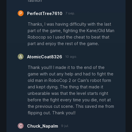
fashion
PerfectTree7610
7 sep.
Thanks, I was having difficulty with the last
part of the game, fighting the Kane/Old Man
Robocop so I used the cheat to beat that
part and enjoy the rest of the game.
AtomicCoat8326
10 ago.
Thank you!!! I made it to the end of the
game with out any help and had to fight the
old man in RoboCop 2 or Cain's robot form
and kept dying. The thing that made it
unbearable was that the level starts right
before the fight every time you die, not at
the previous cut scene. This saved me from
flipping out. Thank you!!
Chuck_Napalm
9 jul.