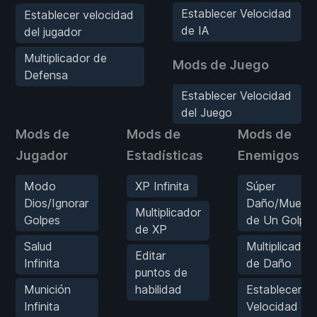
Establecer Velocidad
Establecer velocidad
de IA
del jugador
Multiplicador de
Mods de Juego
Defensa
Establecer Velocidad
del Juego
Mods de
Mods de
Mods de
Jugador
Estadísticas
Enemigos
Modo
XP Infinita
Súper
Dios/Ignorar
Daño/Muerte
Multiplicador
Golpes
de Un Golpe
de XP
Salud
Multiplicador
Editar
Infinita
de Daño
puntos de
Munición
habilidad
Establecer
Infinita
Velocidad de