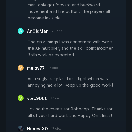
man. only got forward and backward
movement and fire button. The players all
become invisible.
AnOldMan
23 ene.
The only things I was concerned with were
the XP multiplier, and the skill point modifier.
Both work as expected.
majqy77
17 ene.
Amazingly easy last boss fight which was
annoying me a lot. Keep up the good work!
vtec9000
21 dic.
Loving the cheats for Robocop. Thanks for
all of your hard work and Happy Christmas!
HonestXO
17 dic.