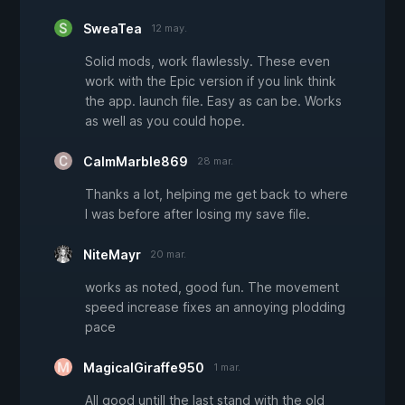
SweaTea
12 may.
Solid mods, work flawlessly. These even
work with the Epic version if you link think
the app. launch file. Easy as can be. Works
as well as you could hope.
CalmMarble869
28 mar.
Thanks a lot, helping me get back to where
I was before after losing my save file.
NiteMayr
20 mar.
works as noted, good fun. The movement
speed increase fixes an annoying plodding
pace
MagicalGiraffe950
1 mar.
All good untill the last stand with the old