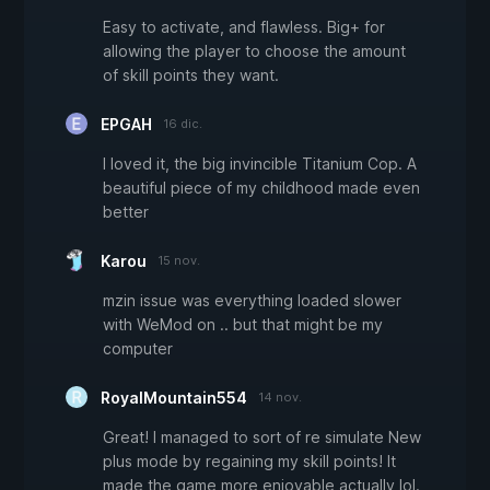
Easy to activate, and flawless. Big+ for
allowing the player to choose the amount
of skill points they want.
EPGAH
16 dic.
I loved it, the big invincible Titanium Cop. A
beautiful piece of my childhood made even
better
Karou
15 nov.
mzin issue was everything loaded slower
with WeMod on .. but that might be my
computer
RoyalMountain554
14 nov.
Great! I managed to sort of re simulate New
plus mode by regaining my skill points! It
made the game more enjoyable actually lol.