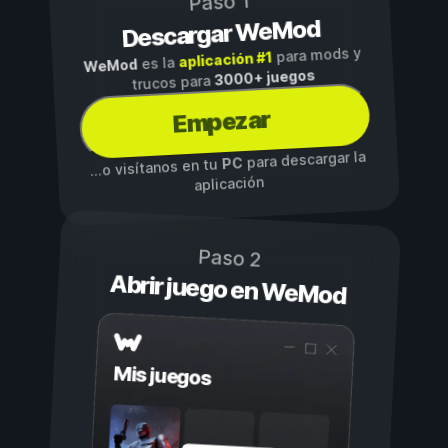
Paso 1
Descargar WeMod
para mods y
aplicación #1
es la
WeMod
3000+ juegos
trucos para
Empezar
para descargar la
PC
...o visítanos en tu
aplicación
Paso 2
Abrir juego en WeMod
Mis juegos