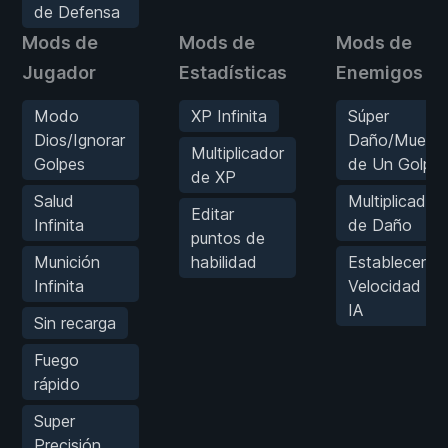
de Defensa
Mods de
Mods de
Mods de
Jugador
Estadísticas
Enemigos
Modo
XP Infinita
Súper
Dios/Ignorar
Daño/Muerte
Multiplicador
Golpes
de Un Golpe
de XP
Salud
Multiplicador
Editar
Infinita
de Daño
puntos de
Munición
habilidad
Establecer
Infinita
Velocidad de
IA
Sin recarga
Fuego
rápido
Super
Precisión