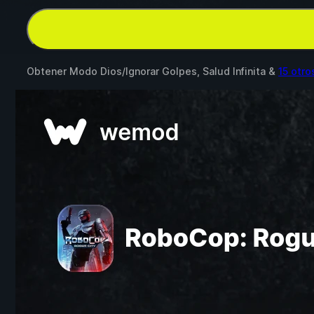
Obtener Modo Dios/Ignorar Golpes, Salud Infinita &
15 otr