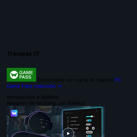
Trampas
17
Estos mods son parte de nuestra
PC
Game Pass colección →
.
Introducción a WeMod
Resumen de modding con WeMod