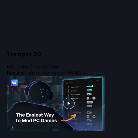
Trampas
20
Introducción a WeMod
Resumen de modding con WeMod