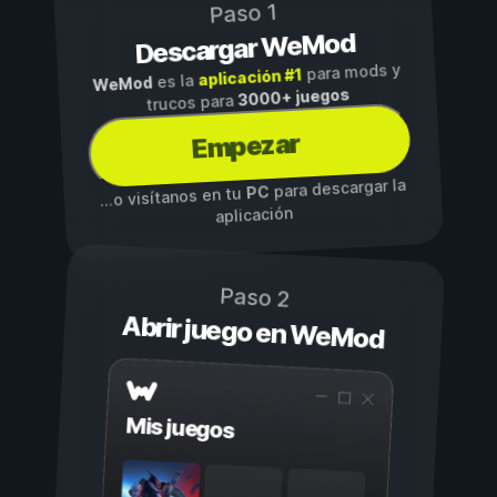
Paso 1
Descargar WeMod
para mods y
aplicación #1
es la
WeMod
3000+ juegos
trucos para
Empezar
para descargar la
PC
...o visítanos en tu
aplicación
Paso 2
Abrir juego en WeMod
Mis juegos