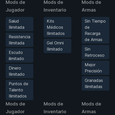
Mods de
Mods de
Mods de
Jugador
Inventario
Armas
Salud
Kits
Sin Tiempo
Ilimitada
Médicos
de
Ilimitados
Recarga
Resistencia
de Armas
Ilimitada
Gel Omni
Ilimitado
Sin
Escudo
Retroceso
ilimitado
Mejor
Dinero
Precisión
Ilimitado
Granadas
Puntos de
Ilimitadas
Talento
Ilimitados
Mods de
Mods de
Mods de
Jugador
Inventario
Armas