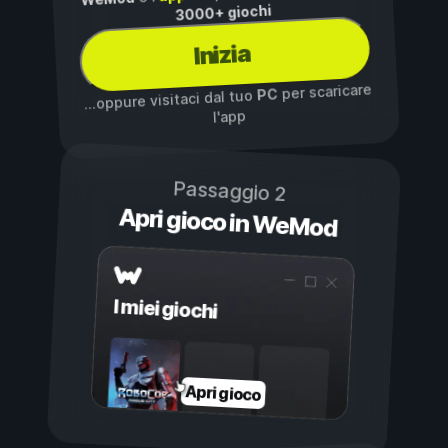
3000+ giochi
Inizia
per scaricare
PC
...oppure visitaci dal tuo
l'app
Passaggio 2
Apri gioco in WeMod
I miei giochi
Apri gioco