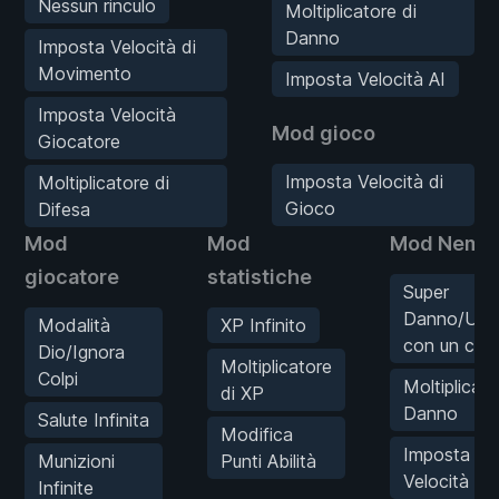
Nessun rinculo
Moltiplicatore di
Danno
Imposta Velocità di
Movimento
Imposta Velocità AI
Imposta Velocità
Mod gioco
Giocatore
Imposta Velocità di
Moltiplicatore di
Gioco
Difesa
Mod
Mod
Mod Nemic
giocatore
statistiche
Super
Danno/Ucci
Modalità
XP Infinito
con un col
Dio/Ignora
Moltiplicatore
Colpi
Moltiplicato
di XP
Danno
Salute Infinita
Modifica
Imposta
Munizioni
Punti Abilità
Velocità AI
Infinite