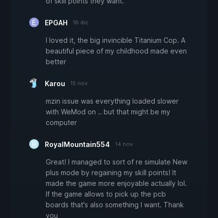
of skill points they want.
EPGAH
16 dic
I loved it, the big invincible Titanium Cop. A
beautiful piece of my childhood made even
better
Karou
15 nov
mzin issue was everything loaded slower
with WeMod on .. but that might be my
computer
RoyalMountain554
14 nov
Great! I managed to sort of re simulate New
plus mode by regaining my skill points! It
made the game more enjoyable actually lol.
If the game allows to pick up the pcb
boards that's also something I want. Thank
you