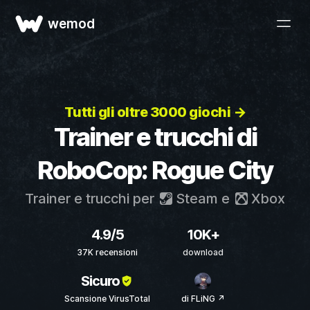
wemod
Tutti gli oltre 3000 giochi →
Trainer e trucchi di
RoboCop: Rogue City
Trainer e trucchi per
Steam
e
Xbox
4.9/5
10K+
37K recensioni
download
Sicuro
Scansione VirusTotal
di FLiNG ↗