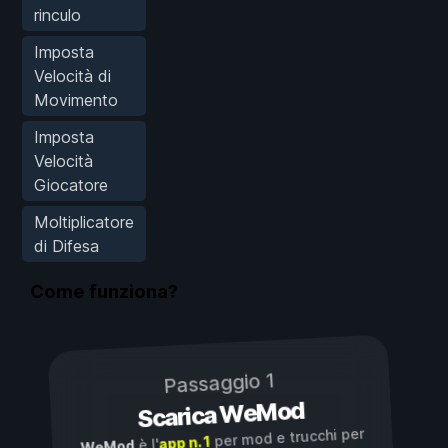
rinculo
Imposta
Velocità di
Movimento
Imposta
Velocità
Giocatore
Moltiplicatore
di Difesa
Come funziona?
Passaggio 1
Scarica WeMod
per mod e trucchi per
app n. 1
è l'
WeMod