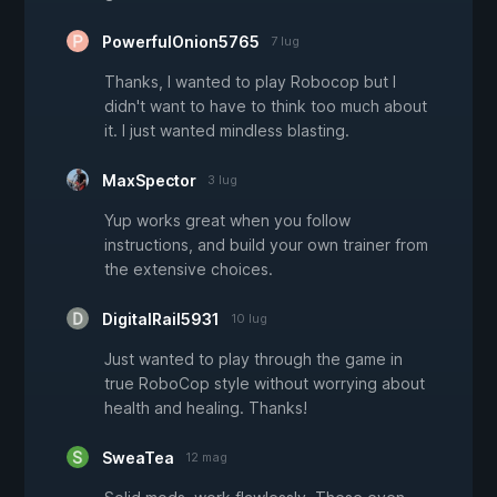
PowerfulOnion5765
7 lug
Thanks, I wanted to play Robocop but I
didn't want to have to think too much about
it. I just wanted mindless blasting.
MaxSpector
3 lug
Yup works great when you follow
instructions, and build your own trainer from
the extensive choices.
DigitalRail5931
10 lug
Just wanted to play through the game in
true RoboCop style without worrying about
health and healing. Thanks!
SweaTea
12 mag