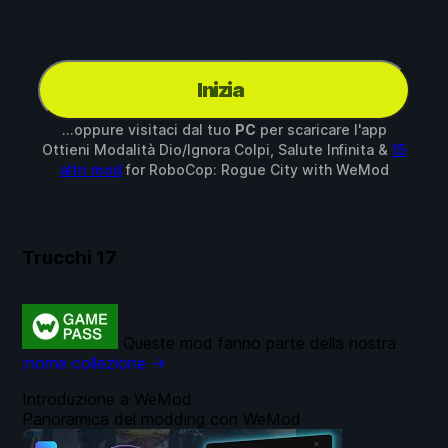
Inizia
...oppure visitaci dal tuo
PC
per scaricare l'app
Ottieni Modalità Dio/Ignora Colpi, Salute Infinita &
15
altri mod
for
RoboCop: Rogue City
with
WeMod
Trucchi
17
Queste mod fanno parte della nostra
:nome collezione →
.
Introduzione a WeMod
Panoramica del modding con WeMod