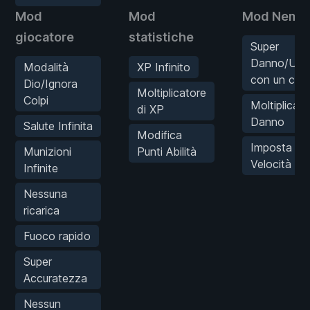
Mod
Mod
Mod Nemic
giocatore
statistiche
Super
Danno/Ucci
Modalità
XP Infinito
con un col
Dio/Ignora
Moltiplicatore
Colpi
Moltiplicato
di XP
Danno
Salute Infinita
Modifica
Imposta
Munizioni
Punti Abilità
Velocità AI
Infinite
Nessuna
ricarica
Fuoco rapido
Super
Accuratezza
Nessun