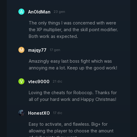
AnOldMan
23 gen
The only things I was concerned with were
the XP multiplier, and the skill point modifier.
Both work as expected.
majqy77
17 gen
Amazingly easy last boss fight which was
annoying me a lot. Keep up the good work!
vtec9000
21 dic
Loving the cheats for Robocop. Thanks for
all of your hard work and Happy Christmas!
HonestXO
17 dic
Easy to activate, and flawless. Big+ for
allowing the player to choose the amount