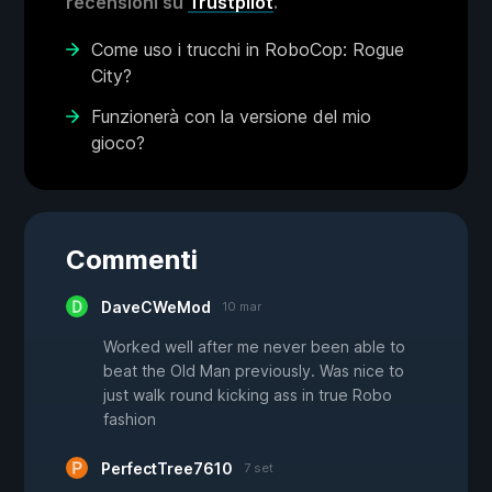
recensioni su
Trustpilot
.
Come uso i trucchi in RoboCop: Rogue
City?
Funzionerà con la versione del mio
gioco?
Commenti
DaveCWeMod
10 mar
Worked well after me never been able to
beat the Old Man previously. Was nice to
just walk round kicking ass in true Robo
fashion
PerfectTree7610
7 set