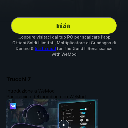
Inizia
...oppure visitaci dal tuo
PC
per scaricare l'app
Ottieni Soldi Illimitati, Moltiplicatore di Guadagno di
Denaro &
5 altri mod
for
The Guild II Renaissance
with
WeMod
Trucchi
7
Introduzione a WeMod
Panoramica del modding con WeMod