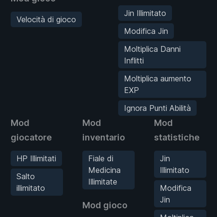
Jin Illimitato
Velocità di gioco
Modifica Jin
Moltiplica Danni
Inflitti
Moltiplica aumento
EXP
Ignora Punti Abilità
Mod
Mod
Mod
giocatore
inventario
statistiche
HP Illimitati
Fiale di
Jin
Medicina
Illimitato
Salto
Illimitate
illimitato
Modifica
Jin
Mod gioco