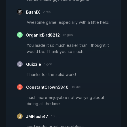
BushiX
2 feb
Awesome game, especially with a little help!
OrganicBird8212
12 gen
You made it so much easier than I thought it
would be. Thank you so much.
Quizzle
1 gen
Thanks for the solid work!
ConstantCrown5340
16 dic
much more enjoyable not worrying about
dieing all the time
JMFlash47
10 dic
mod works great, no problems