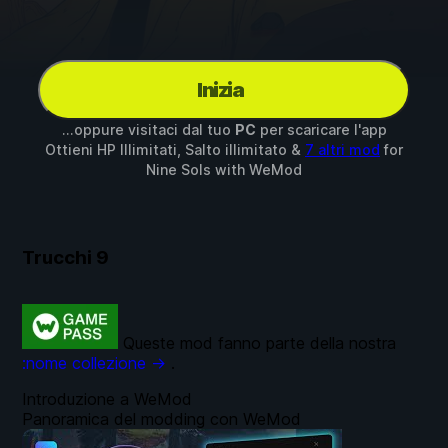
Inizia
...oppure visitaci dal tuo
PC
per scaricare l'app
Ottieni HP Illimitati, Salto illimitato &
7 altri mod
for
Nine Sols
with
WeMod
Trucchi
9
Queste mod fanno parte della nostra
:nome collezione →
.
Introduzione a WeMod
Panoramica del modding con WeMod