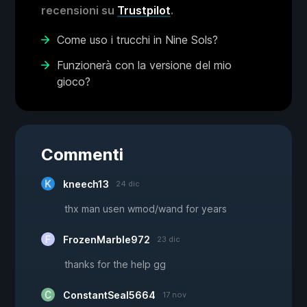
recensioni su
Trustpilot
.
Come uso i trucchi in Nine Sols?
Funzionerà con la versione del mio
gioco?
Commenti
kneech13
24 dic
thx man usen wmod/wand for years
FrozenMarble972
23 dic
thanks for the help gg
ConstantSeal5664
17 nov