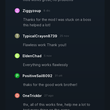
Ziggyzoup
8 dic
Thanks for the mod I was stuck on a boss
this helped a lot!
TypicalCrayon8739
25 nov
Flawless work Thank you!!
EldenChad
5 nov
Everything works flawlessly
PositiveSail8092
31 ott
thaks for the good work brother!
OneTrickbr
27 ago
thx, all of this works fine, help me a lot to
test many thing on the game