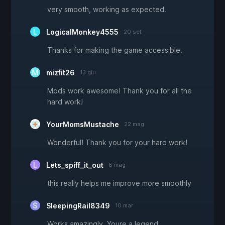
very smooth, working as expected.
LogicalMonkey4555
20 set
Thanks for making the game accessible.
mizfit26
13 giu
Mods work awesome! Thank you for all the
hard work!
YourMomsMustache
22 mag
Wonderful! Thank you for your hard work!
Lets_spiff_it_out
8 mag
this really helps me improve more smoothly
SleepingRail8349
10 mar
Works amazingly. Youre a legend