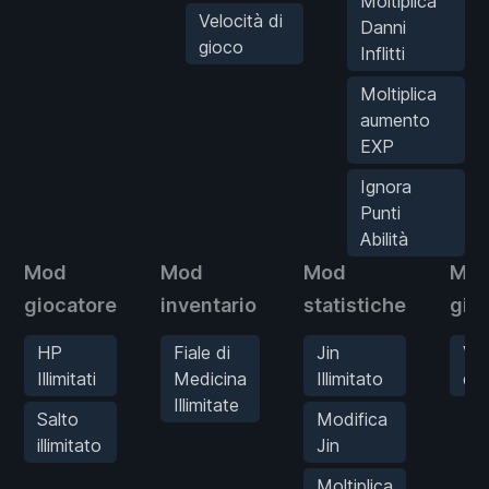
Moltiplica
Velocità di
Danni
gioco
Inflitti
Moltiplica
aumento
EXP
Ignora
Punti
Abilità
Mod
Mod
Mod
Mo
giocatore
inventario
statistiche
gio
HP
Fiale di
Jin
Vel
Illimitati
Medicina
Illimitato
di 
Illimitate
Salto
Modifica
illimitato
Jin
Moltiplica