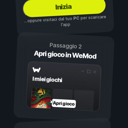
Inizia
per scaricare
PC
...oppure visitaci dal tuo
l'app
Passaggio 2
Apri gioco in WeMod
I miei giochi
Apri gioco