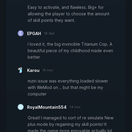
Easy to activate, and flawless. Big+ for
allowing the player to choose the amount
of skill points they want.
EPGAH
16 dez
I loved it, the big invincible Titanium Cop. A
beautiful piece of my childhood made even
better
Karou
15 nov
mzin issue was everything loaded slower
with WeMod on .. but that might be my
computer
RoyalMountain554
14 nov
Great! I managed to sort of re simulate New
plus mode by regaining my skill points! It
made the game more enjoyable actually lol.