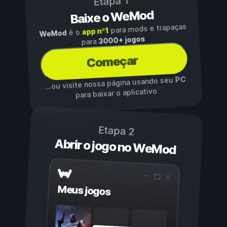
Etapa 1
Baixe o WeMod
para mods e trapaças
app nº1
é o
WeMod
3000+ jogos
para
Começar
PC
...ou visite nossa página usando seu
para baixar o aplicativo
Etapa 2
Abrir o jogo no WeMod
Meus jogos