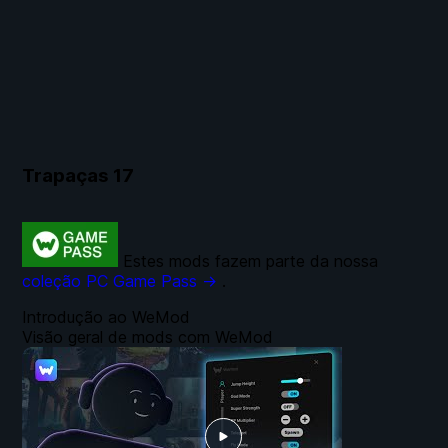
Trapaças
17
Estes mods fazem parte da nossa
coleção PC Game Pass →
.
Introdução ao WeMod
Visão geral de mods com WeMod