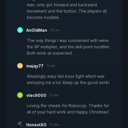
man. only got forward and backward
movement and fire button. The players all
become invisible.
AnOldMan
23 jan
The only things I was concerned with were
the XP multiplier, and the skill point modifier.
Both work as expected.
majqy77
17 jan
Amazingly easy last boss fight which was
annoying me a lot. Keep up the good work!
vtec9000
21 dez
Loving the cheats for Robocop. Thanks for
all of your hard work and Happy Christmas!
HonestXO
17 dez