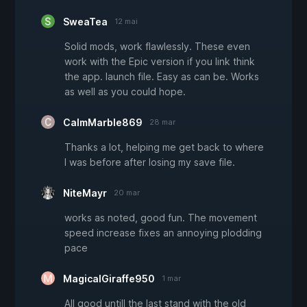
SweaTea
12 mai
Solid mods, work flawlessly. These even
work with the Epic version if you link think
the app. launch file. Easy as can be. Works
as well as you could hope.
CalmMarble869
28 mar
Thanks a lot, helping me get back to where
I was before after losing my save file.
NiteMayr
20 mar
works as noted, good fun. The movement
speed increase fixes an annoying plodding
pace
MagicalGiraffe950
1 mar
All good untill the last stand with the old