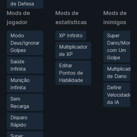
de Defesa
Mods de
Mods de
Mods de
jogador
estatísticas
inimigos
Modo
XP Infinito
Super
Deus/Ignorar
Dano/Morte
Multiplicador
Golpes
com Um
de XP
Golpe
Saúde
Editar
Infinita
Multiplicador
Pontos de
de Dano
Munição
Habilidade
Infinita
Definir
Velocidade
Sem
da IA
Recarga
Disparo
Rápido
Super