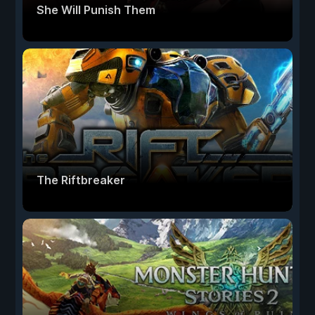
She Will Punish Them
The Riftbreaker