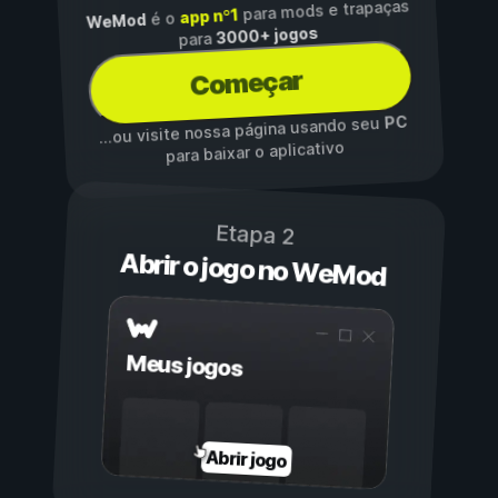
para mods e trapaças
app nº1
é o
WeMod
3000+ jogos
para
Começar
PC
...ou visite nossa página usando seu
para baixar o aplicativo
Etapa 2
Abrir o jogo no WeMod
Meus jogos
Abrir jogo