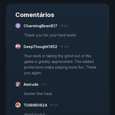
Comentários
CharmingBean817
23 jul
Thank you for your hard work!
DeepThought1952
10 out
Your work in taking the grind out of this
game is greatly appreciated. The added
protections make playing more fun. Thank
you again.
Amirude
7 jul
Anoter fine hack
TUSHIRO624
10 jun
good love it