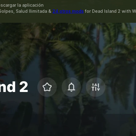
scargar la aplicación
Golpes, Salud Ilimitada &
24 otros mods
for
Dead Island 2
with
W