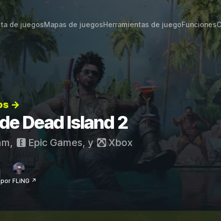
sta de juegos
Mapas de juegos
Herramientas de juego
Funciones
C
os →
 de Dead Island 2
am
,
Epic Games
, y
Xbox
por FLiNG ↗