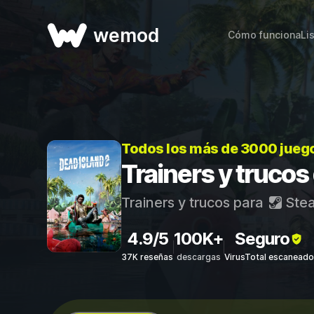
wemod
Cómo funciona
Li
Todos los más de 3000 jueg
Trainers y trucos
Trainers y trucos para
Ste
4.9/5
100K+
Seguro
37K reseñas
descargas
VirusTotal escaneado