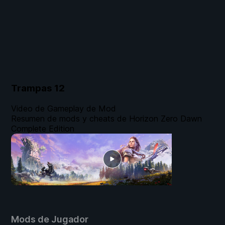
Trampas
12
Video de Gameplay de Mod
Resumen de mods y cheats de Horizon Zero Dawn
Complete Edition
Mods de Jugador