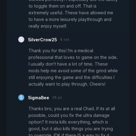
to toggle them on and off. That is
extremely useful. These have allowed me
to have a more leisurely playthrough and
really enjoy myself.
SilverCrow25
8 oct.
Thank you for this! I'm a medical
professional that loves to game on the side.
I usually don't have a lot of time. These
mods help me avoid some of the grind while
still enjoying the game and the difficulties I
actually want to play through. Cheers!
SigmaBee
28 jul.
Thanks bro, you are a real Chad. If its at all
possible, could you fix the ultra damage
option? It insta kills everything, which is
good, but it also kills things you are trying
to override. IDK if there IS a way to fix it,