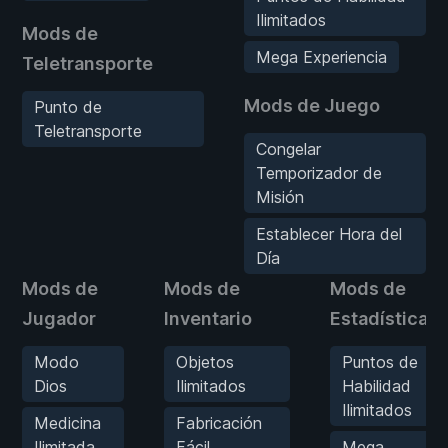
Ilimitados
Mods de
Mega Experiencia
Teletransporte
Mods de Juego
Punto de
Teletransporte
Congelar
Temporizador de
Misión
Establecer Hora del
Día
Mods de
Mods de
Mods de
Jugador
Inventario
Estadísticas
Modo
Objetos
Puntos de
Dios
Ilimitados
Habilidad
Ilimitados
Medicina
Fabricación
Ilimitada
Fácil
Mega