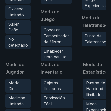
Experiencia
Oxígeno
Mods de
Ilimitado
Mods de
Juego
Súper
Teletranspor
Daño
Congelar
Temporizador
Punto de
No
de Misión
Teletransport
detectado
Establecer
Hora del Día
Mods de
Mods de
Mods de
Jugador
Inventario
Estadísticas
Modo
Objetos
Puntos de
Dios
Ilimitados
Habilidad
Ilimitados
Medicina
Fabricación
Ilimitada
Fácil
Mega
Experiencia