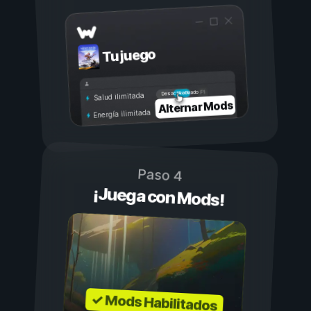
Tu juego
Activado
Desactivado
Salud ilimitada
Alternar Mods
Energía ilimitada
Paso 4
¡Juega con Mods!
✓ Mods Habilitados