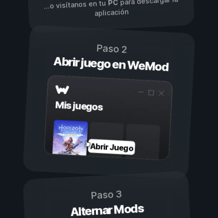
para descargar la
PC
...o visítanos en tu
aplicación
Paso 2
Abrir juego en WeMod
Mis juegos
Abrir Juego
Paso 3
Alternar Mods