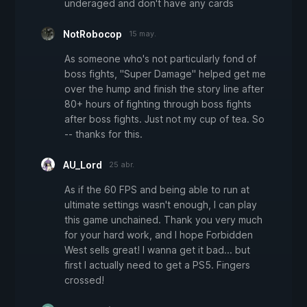
underaged and don't have any cards
NotRobocop
15 may.
As someone who's not particularly fond of
boss fights, "Super Damage" helped get me
over the hump and finish the story line after
80+ hours of fighting through boss fights
after boss fights. Just not my cup of tea. So
-- thanks for this.
AU_Lord
25 abr.
As if the 60 FPS and being able to run at
ultimate settings wasn't enough, I can play
this game unchained. Thank you very much
for your hard work, and I hope Forbidden
West sells great! I wanna get it bad... but
first I actually need to get a PS5. Fingers
crossed!