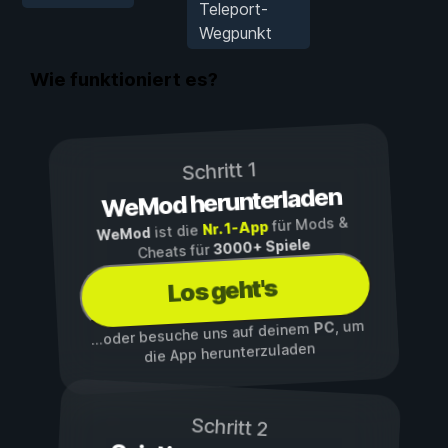
Teleport-
Wegpunkt
Wie funktioniert es?
Schritt 1
WeMod herunterladen
für Mods &
Nr. 1-App
ist die
WeMod
3000+ Spiele
Cheats für
Los geht's
, um
PC
...oder besuche uns auf deinem
die App herunterzuladen
Schritt 2