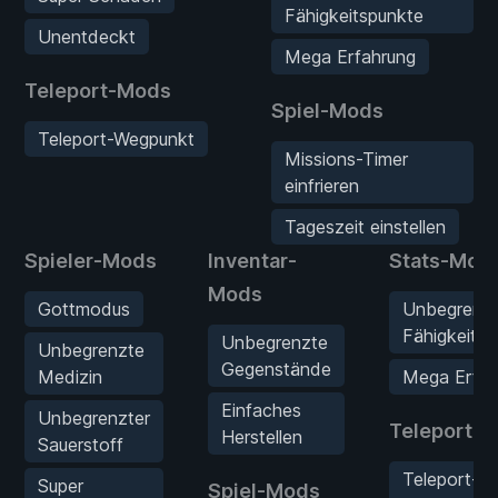
Fähigkeitspunkte
Unentdeckt
Mega Erfahrung
Teleport-Mods
Spiel-Mods
Teleport-Wegpunkt
Missions-Timer
einfrieren
Tageszeit einstellen
Spieler-Mods
Inventar-
Stats-Mod
Mods
Gottmodus
Unbegrenz
Fähigkeitsp
Unbegrenzte
Unbegrenzte
Gegenstände
Medizin
Mega Erfah
Einfaches
Unbegrenzter
Teleport-
Herstellen
Sauerstoff
Teleport-
Super
Spiel-Mods