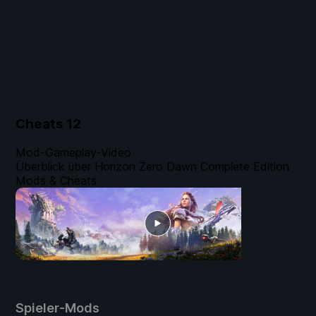
Cheats
12
Mod-Gameplay-Video
Überblick über Horizon Zero Dawn Complete Edition
Mods & Cheats
Spieler-Mods