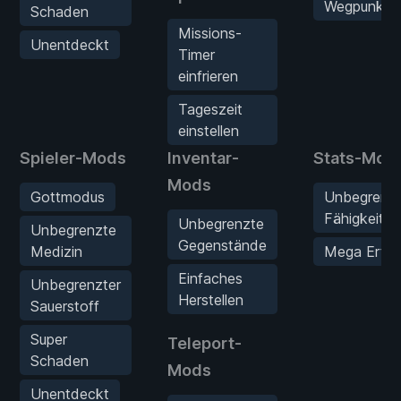
Wegpunkt
Schaden
Missions-
Unentdeckt
Timer
einfrieren
Tageszeit
einstellen
Spieler-Mods
Inventar-
Stats-Mod
Mods
Gottmodus
Unbegrenz
Fähigkeitsp
Unbegrenzte
Unbegrenzte
Gegenstände
Medizin
Mega Erfah
Einfaches
Unbegrenzter
Herstellen
Sauerstoff
Super
Teleport-
Schaden
Mods
Unentdeckt