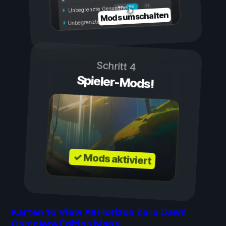
Ein
Aus
Unbegrenzte Gesundheit
Mods umschalten
Unbegrenzte Ausdauer
Schritt 4
Spieler-Mods!
✓ Mods aktiviert
Karten
16
View All Horizon Zero Dawn
Complete Edition Maps