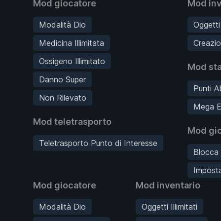
Mod giocatore
Mod inv
Modalità Dio
Oggetti I
Medicina Illimitata
Creazio
Ossigeno Illimitato
Mod sta
Danno Super
Punti Abi
Non Rilevato
Mega E
Mod teletrasporto
Mod gi
Teletrasporto Punto di Interesse
Blocca 
Imposta
Mod giocatore
Mod inventario
Modalità Dio
Oggetti Illimitati