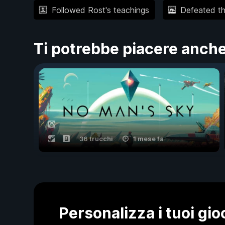
Followed Rost's teachings
Defeated t
Ti potrebbe piacere anch
36 trucchi
1 mese fa
Personalizza i tuoi gi