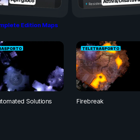
Attiva/Disattiv
Apri gioco
Resistenza illimitata
mplete Edition Maps
RASPORTO
TELETRASPORTO
tomated Solutions
Firebreak