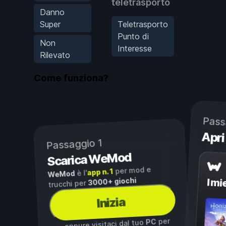
teletrasporto
Danno
Super
Teletrasporto
Punto di
Non
Interesse
Rilevato
Come funziona?
Pass
Apri
Passaggio 1
Scarica WeMod
per mod e
app n. 1
è l'
WeMod
3000+ giochi
I mi
trucchi per
Inizia
per
PC
...oppure visitaci dal tuo