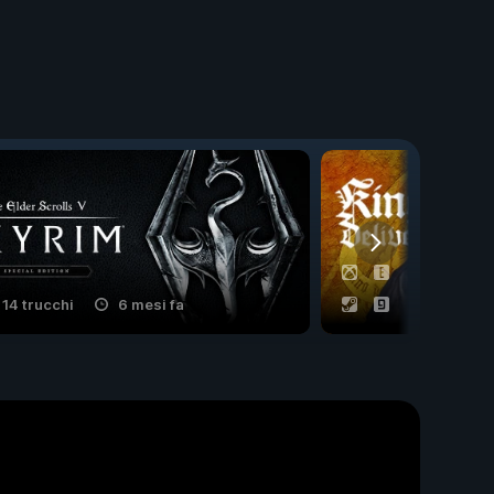
14 trucchi
6 mesi fa
29 trucchi