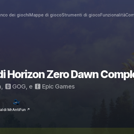
enco dei giochi
Mappe di gioco
Strumenti di gioco
Funzionalità
Com
 di Horizon Zero Dawn Compl
m
,
GOG
, e
Epic Games
al
di MrAntiFun ↗