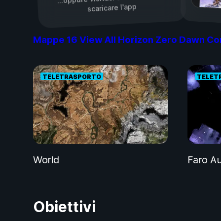
scaricare l'app
Mappe
16
View All Horizon Zero Dawn Co
TELETRASPORTO
TELET
World
Faro Au
Obiettivi