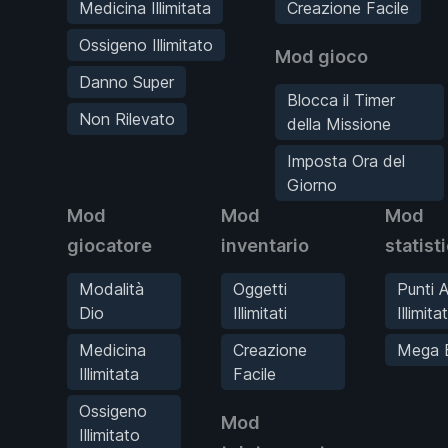
Medicina Illimitata
Creazione Facile
Ossigeno Illimitato
Mod gioco
Danno Super
Blocca il Timer
Non Rilevato
della Missione
Imposta Ora del
Giorno
Mod
Mod
Mod
giocatore
inventario
statist
Modalità
Oggetti
Punti A
Dio
Illimitati
Illimitat
Medicina
Creazione
Mega 
Illimitata
Facile
Ossigeno
Mod
Illimitato