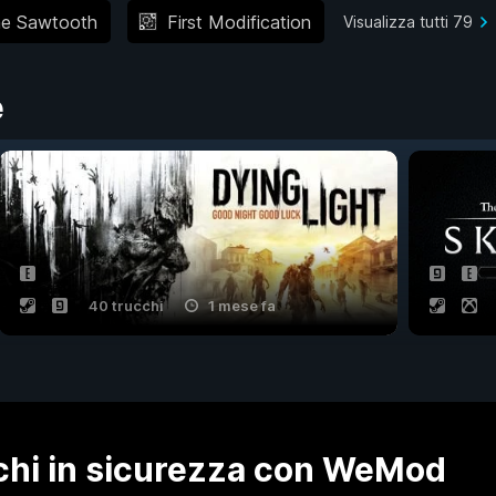
he Sawtooth
First Modification
Visualizza tutti 79
e
40 trucchi
1 mese fa
ochi in sicurezza con WeMod