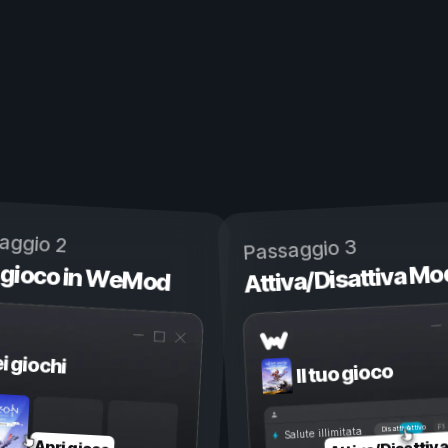
aggio 2
Passaggio 3
 gioco in WeMod
Attiva/Disattiva Mo
ei giochi
Il tuo gioco
Attivo
Disattivo
Salute illimitata