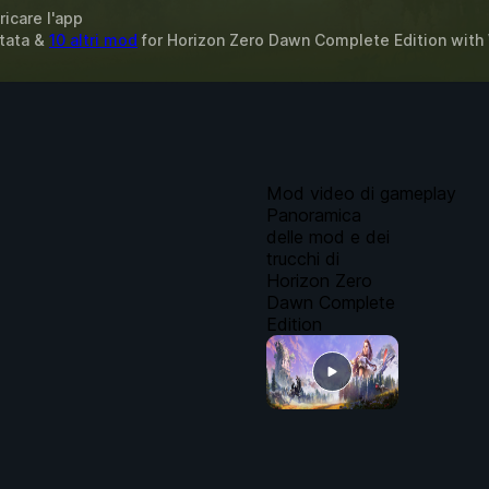
ricare l'app
itata &
10 altri mod
for
Horizon Zero Dawn Complete Edition
with
Mod video di gameplay
Panoramica
delle mod e dei
trucchi di
Horizon Zero
Dawn Complete
Edition