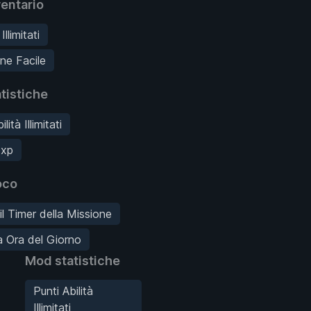
entario
llimitati
ne Facile
tistiche
lità Illimitati
xp
oco
il Timer della Missione
 Ora del Giorno
Mod statistiche
Punti Abilità
Illimitati