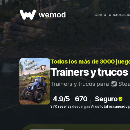
wemod
Cómo funciona
Li
Todos los más de 3000 jueg
Trainers y trucos
Trainers y trucos para
Ste
4.9/5
670
Seguro
37K reseñas
descargas
VirusTotal escaneado