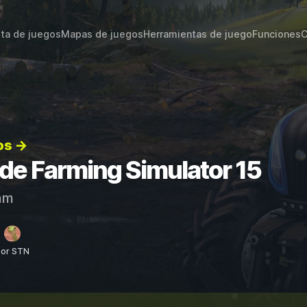
sta de juegos
Mapas de juegos
Herramientas de juego
Funciones
C
os →
 de Farming Simulator 15
am
por STN