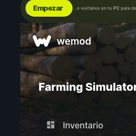
Empezar
...o visítanos en tu
PC
para de