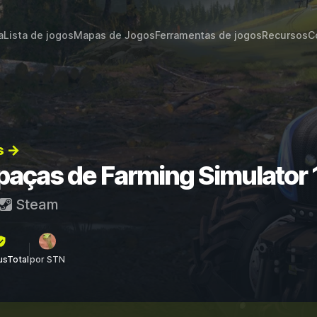
a
Lista de jogos
Mapas de Jogos
Ferramentas de jogos
Recursos
C
s →
apaças de Farming Simulator 
Steam
rusTotal
por STN