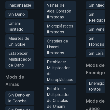
Inalcanzable
Vainas de
Sin Miedo
Alga Corazón
Sin Daño
Sin
Ilimitadas
Residuos
Umami
Microplásticos
Ilimitado
Sin Veneno
Ilimitados
Muertes de
Sin
Cristales de
Un Golpe
Hipnosis
Umami
Ilimitados
Establecer
Sin Lejía
Multiplicador
Establecer
de Daño
Mods de
Multiplicador
Enemigos
de
Mods de
Microplásticos
Enemigos
Armas
Establecer
tontos
Multiplicador
Sin Daño en
de Cristales
la Concha
Mods de
de Umami
Juego
Sin Daño de