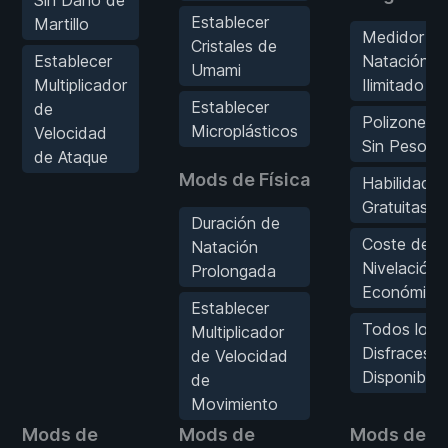
Establecer
Martillo
Medidor de
Cristales de
Establecer
Natación
Umami
Multiplicador
Ilimitado
Establecer
de
Polizones
Microplásticos
Velocidad
Sin Peso
de Ataque
Mods de Física
Habilidades
Gratuitas
Duración de
Coste de
Natación
Nivelación
Prolongada
Económica
Establecer
Todos los
Multiplicador
Disfraces
de Velocidad
Disponibles
de
Movimiento
Mods de
Mods de
Mods de