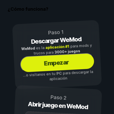
¿Cómo funciona?
Paso 1
Descargar WeMod
para mods y
aplicación #1
es la
WeMod
3000+ juegos
trucos para
Empezar
para descargar la
PC
...o visítanos en tu
aplicación
Paso 2
Abrir juego en WeMod