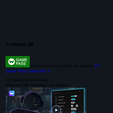
Trampas
28
Estos mods son parte de nuestra
PC
Game Pass colección →
.
Introducción a WeMod
Resumen de modding con WeMod