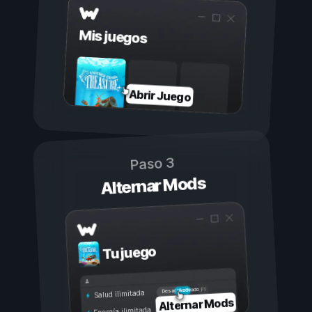
Mis juegos
Abrir Juego
Paso 3
Alternar Mods
Tu juego
Activado
Desactivado
Salud ilimitada
Alternar Mods
Energía ilimitada