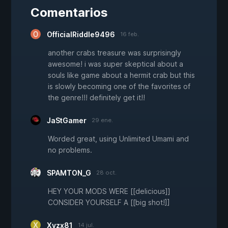
Comentarios
OfficialRiddle9496
16 feb.
another crabs treasure was surprisingly
awesome! i was super skeptical about a
souls like game about a hermit crab but this
is slowly becoming one of the favorites of
the genre!!! definitely get it!!
JaStGamer
29 ene.
Worded great, using Unlimited Umami and
no problems.
SPAMTON_G
28 oct.
HEY YOUR MODS WERE [[delicious]]
CONSIDER YOURSELF A [[big shot!]]
Xyzx81
14 jul.