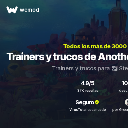
wemod
Todos los más de 3000
Trainers y trucos de Anoth
Trainers y trucos para
St
4.9/5
1
37K reseñas
desc
Seguro
VirusTotal escaneado
por Gre