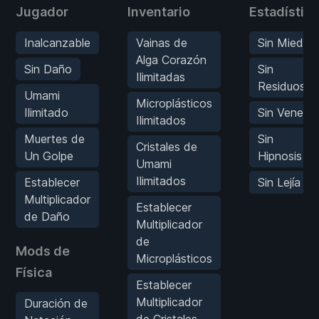
Jugador
Inventario
Estadístic
Inalcanzable
Vainas de
Sin Miedo
Alga Corazón
Sin Daño
Sin
Ilimitadas
Residuos
Umami
Microplásticos
Ilimitado
Sin Veneno
Ilimitados
Muertes de
Sin
Cristales de
Un Golpe
Hipnosis
Umami
Ilimitados
Establecer
Sin Lejía
Multiplicador
Establecer
de Daño
Multiplicador
de
Mods de
Microplásticos
Física
Establecer
Multiplicador
Duración de
de Cristales