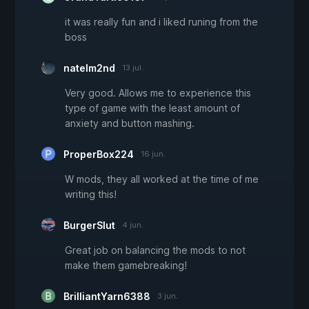
it was really fun and i liked runing from the
boss
natelm2nd
13 jul.
Very good. Allows me to experience this
type of game with the least amount of
anxiety and button mashing.
ProperBox224
16 jun.
W mods, they all worked at the time of me
writing this!
BurgerSIut
4 jun.
Great job on balancing the mods to not
make them gamebreaking!
BrilliantYarn6388
3 jun.