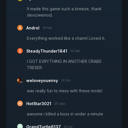
It made this game such a breeze, thank
devs/wemod.
Androl
14 feb.
Everything worked like a charm! Loved it.
SteadyThunder1841
10 feb.
I GOT EVRYTHING IN ANOTHER CRABS
TRESER
weloveyouenvy
20 dic.
was really fun to mess with these mods!
HotStar3021
25 ago.
awsome i killed a boss in under a minute
GrandTurtle6137
22 jul.