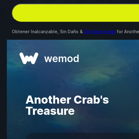
Obtener Inalcanzable, Sin Daño &
26 otros mods
for
Anothe