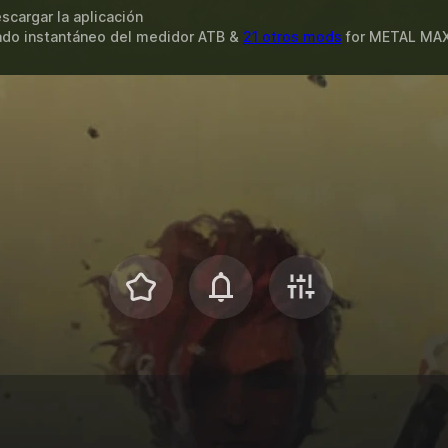
scargar la aplicación
nado instantáneo del medidor ATB &
21 otros mods
for
METAL MAX