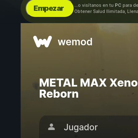
...o visítanos en tu
PC
para de
Empezar
Obtener Salud Ilimitada, Lle