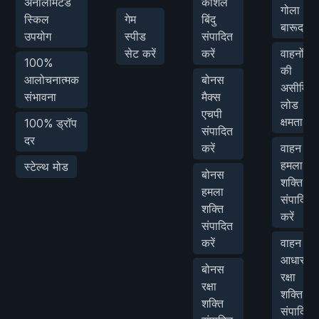
अनलिमिटेड
कौशल
गोला
स्किल
गेम
बिंदु
बारूद
उपयोग
स्पीड
संपादित
सेट करें
करें
वाहनों
100%
की
आलोचनात्मक
बोनस
असीमित
संभावना
मैक्स
लोड
एचपी
क्षमता
100% ड्रॉप
संपादित
दर
करें
वाहन
हमला
स्टेल्थ मोड
बोनस
शक्ति
हमला
संपादित
शक्ति
करें
संपादित
करें
वाहन
आधार
बोनस
रक्षा
रक्षा
शक्ति
शक्ति
संपादित