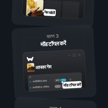
गेम खोलें
चरण 3
मॉड टॉगल करें
आपका गेम
चालू है
बंद है
अनलिमिटेड हेल्थ
मॉड टॉगल करें
अनलिमिटेड स्टैमिना