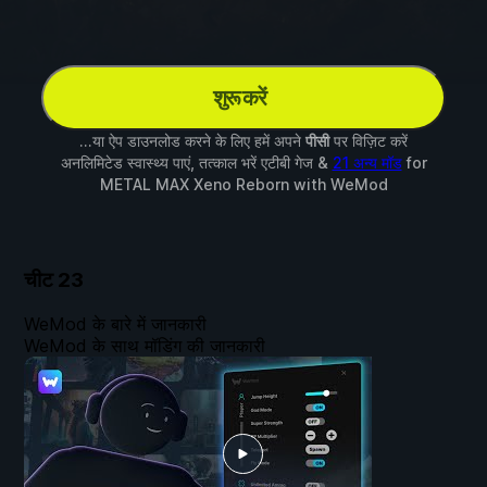
शुरू करें
...या ऐप डाउनलोड करने के लिए हमें अपने
पीसी
पर विज़िट करें
अनलिमिटेड स्वास्थ्य पाएं, तत्काल भरें एटीबी गेज &
21 अन्य मॉड
for
METAL MAX Xeno Reborn
with
WeMod
चीट
23
WeMod के बारे में जानकारी
WeMod के साथ मॉडिंग की जानकारी