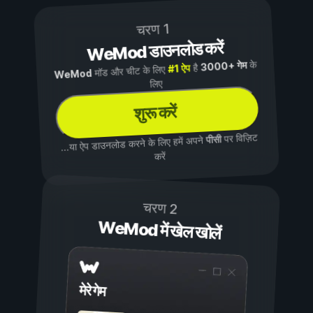
चरण 1
WeMod डाउनलोड करें
के
3000+ गेम
है
#1 ऐप
मॉड और चीट के लिए
WeMod
लिए
शुरू करें
पर विज़िट
पीसी
...या ऐप डाउनलोड करने के लिए हमें अपने
करें
चरण 2
WeMod में खेल खोलें
मेरे गेम