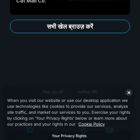
Cat Mail Co.
सभी खेल ब्राउज़ करें
नियम और शर्तें
गोपनीयता नीति
When you visit our website or use our desktop application we
सहायता
use technologies like cookies to provide our services, analyze
site traffic, and market our services to you. Exercise your rights
by clicking on ‘Your Privacy Rights’ below or learn more about
our practices and your rights in our
Cookie Policy
Your Privacy Rights