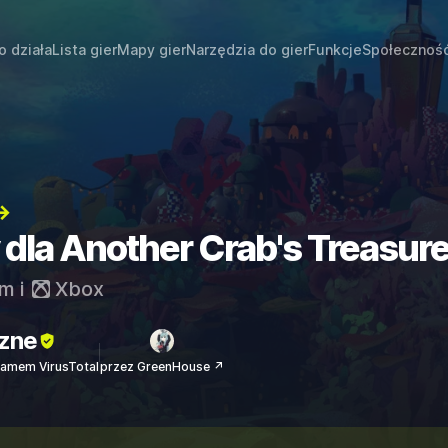
o działa
Lista gier
Mapy gier
Narzędzia do gier
Funkcje
Społecznoś
→
 dla Another Crab's Treasur
am
i
Xbox
zne
amem VirusTotal
przez GreenHouse ↗