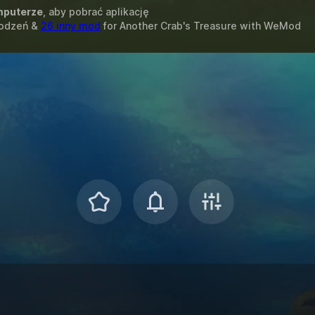
puterze
, aby pobrać aplikację
kodzeń &
26 inny mod
for
Another Crab's Treasure
with
WeMod