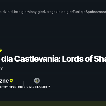
o działa
Lista gier
Mapy gier
Narzędzia do gier
Funkcje
Społecznoś
→
 dla Castlevania: Lords of Sh
am
zne
amem VirusTotal
przez STiNGERR ↗