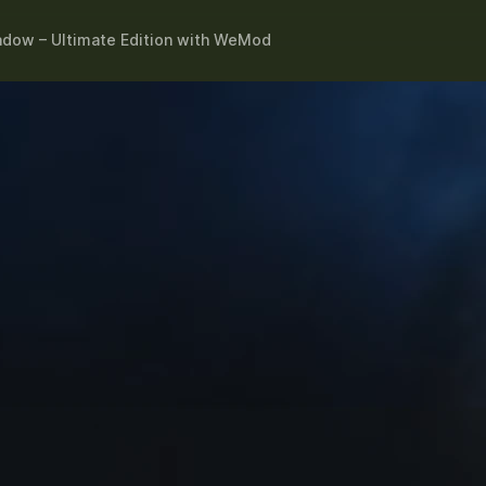
adow – Ultimate Edition
with
WeMod