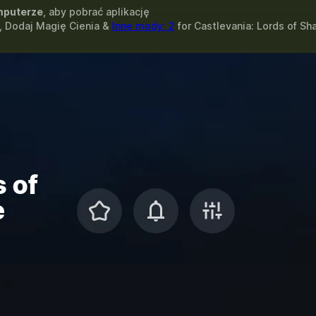
puterze
, aby pobrać aplikację
, Dodaj Magię Cienia &
Inne mody: 2
for
Castlevania: Lords of Sh